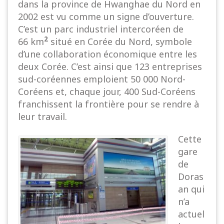
dans la province de Hwanghae du Nord en
2002 est vu comme un signe d’ouverture.
C’est un parc industriel intercoréen de
2
66 km
situé en Corée du Nord, symbole
d’une collaboration économique entre les
deux Corée. C’est ainsi que 123 entreprises
sud-coréennes emploient 50 000 Nord-
Coréens et, chaque jour, 400 Sud-Coréens
franchissent la frontière pour se rendre à
leur travail.
Cette
gare
de
Doras
an qui
n’a
actuel