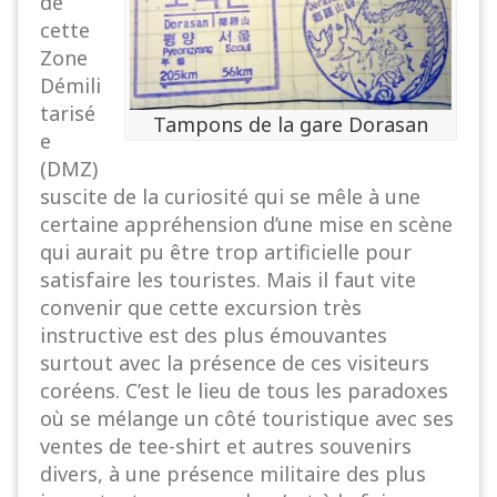
de
cette
Zone
Démili
tarisé
Tampons de la gare Dorasan
e
(DMZ)
suscite de la curiosité qui se mêle à une
certaine appréhension d’une mise en scène
qui aurait pu être trop artificielle pour
satisfaire les touristes. Mais il faut vite
convenir que cette excursion très
instructive est des plus émouvantes
surtout avec la présence de ces visiteurs
coréens. C’est le lieu de tous les paradoxes
où se mélange un côté touristique avec ses
ventes de tee-shirt et autres souvenirs
divers, à une présence militaire des plus