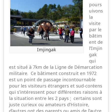
pours
uivons
la
visite
par le
bâtim
ent de
l’Imjin
Imjingak
gak
qui
est situé à 7km de la Ligne de Démarcation
militaire. Ce bâtiment construit en 1972
est un point de passage incontournable
pour les visiteurs étrangers et sud-coréens
qui s’intéressent pour différentes raisons à
la situation entre les 2 pays ; certains sont
juste curieux ou amateurs d’Histoire,
d’autres ont des parents ou amis de l’autre