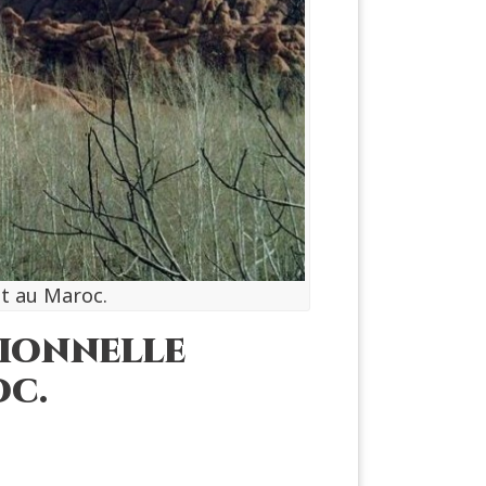
it au Maroc.
tionnelle
oc.