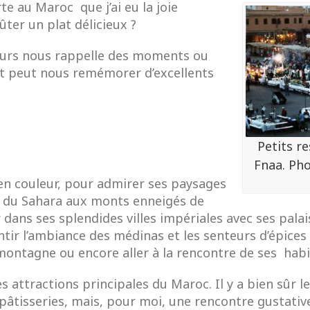
erte au Maroc
que j’ai eu la joie
ter un plat délicieux ?
odeurs nous rappelle des moments ou
nt peut nous remémorer d’excellents
Petits r
Fnaa. Pho
en couleur, pour admirer ses paysages
s du Sahara aux monts enneigés de
er dans ses splendides villes impériales avec ses pal
ntir l’ambiance des médinas et les senteurs d’épices
ontagne ou encore aller à la rencontre de ses habita
 attractions principales du Maroc. Il y a bien sûr l
s pâtisseries, mais, pour moi, une rencontre gustativ