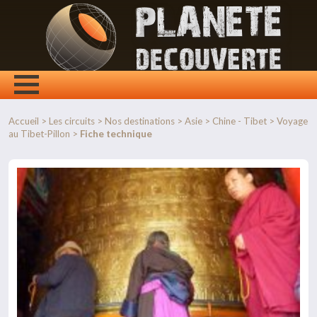
Accueil
>
Les circuits
>
Nos destinations
>
Asie
>
Chine - Tibet
>
Voyage
au Tibet-Pillon
>
Fiche technique