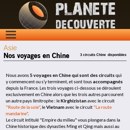
Asie
Nos voyages en Chine
3 circuits Chine disponibles
Nous avons
5 voyages en Chine qui sont des circuits
qui
y commencent ou s’y terminent, et sont tous
accompagnés
depuis la France. Les trois voyages ci-dessous se déroulent
exclusivement en Chine alors que les trois autres parcourent
un autre pays limitrophe : le
Kirghizistan
avec le circuit
"Route de la soie"
, le
Vietnam
avec le circuit
"La route
mandarine"
.
Le circuit intitulé "Empire du milieu" vous plongera dans la
Chine historique des dynasties Ming et Qing mais aussi au