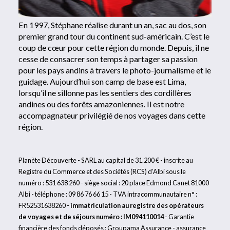
En 1997, Stéphane réalise durant un an, sac au dos, son
premier grand tour du continent sud-américain. C’est le
coup de cœur pour cette région du monde. Depuis, il ne
cesse de consacrer son temps à partager sa passion
pour les pays andins à travers le photo-journalisme et le
guidage. Aujourd’hui son camp de base est Lima,
lorsqu’il ne sillonne pas les sentiers des cordillères
andines ou des forêts amazoniennes. Il est notre
accompagnateur privilégié de nos voyages dans cette
région.
Planète Découverte - SARL au capital de 31.200 € - inscrite au
Registre du Commerce et des Sociétés (RCS) d’Albi sous le
numéro : 531 638 260 - siège social : 20 place Edmond Canet 81000
Albi - téléphone : 09 86 76 66 15 - TVA intracommunautaire n° :
FR52531638260 -
immatriculation au registre des opérateurs
de voyages et de séjours numéro : IM094110014
- Garantie
financière des fonds déposés : Groupama Assurance - assurance