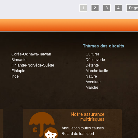
1
2
3
4
Page
Thèmes des circuits
Corée-Okinawa-Taiwan
Culturel
Birmanie
Découverte
Finlande-Norvège-Suède
Détente
Ethiopie
Marche facile
Inde
Nature
Aventure
Marche
Notre assurance
multirisques
Annulation toutes causes
Retard de transport