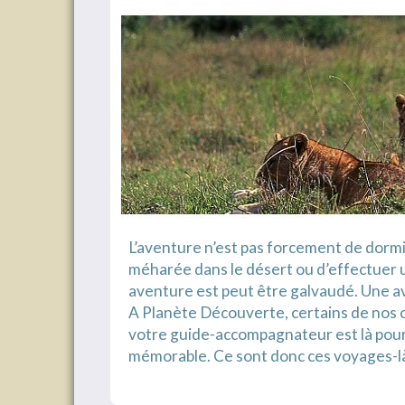
L’aventure n’est pas forcement de dormir
méharée dans le désert ou d’effectuer un
aventure est peut être galvaudé. Une a
A Planète Découverte, certains de nos c
votre guide-accompagnateur est là pour 
mémorable. Ce sont donc ces voyages-là