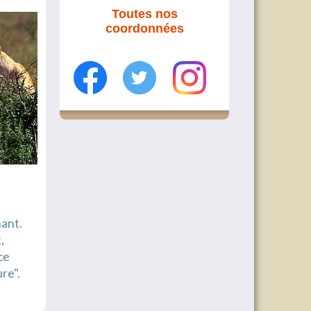
Toutes nos
coordonnées
nant.
,
ce
re".