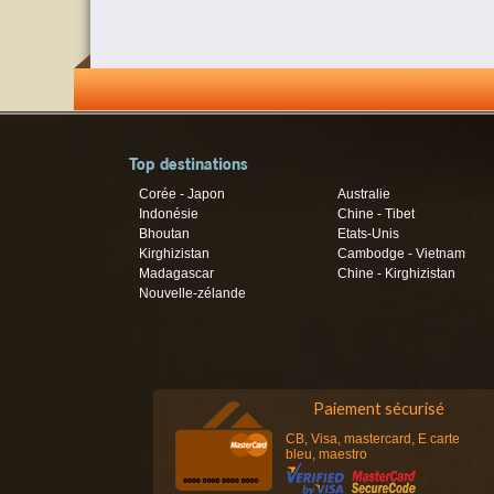
Top destinations
Corée - Japon
Australie
Indonésie
Chine - Tibet
Bhoutan
Etats-Unis
Kirghizistan
Cambodge - Vietnam
Madagascar
Chine - Kirghizistan
Nouvelle-zélande
Paiement sécurisé
CB, Visa, mastercard, E carte
bleu, maestro