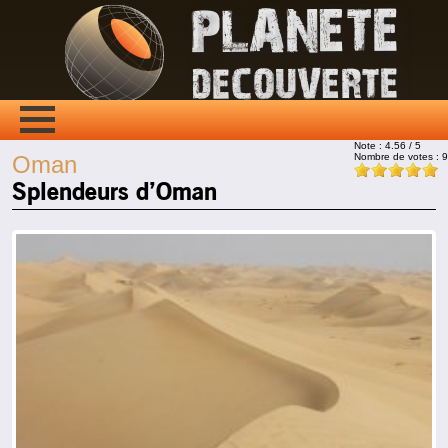
Note :
4.56
/ 5
Nombre de votes :
9
Oman
Splendeurs d’Oman