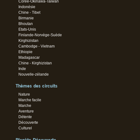
Corée-Okinawa-Taiwan
Indonésie
Chine - Tibet
Birmanie
Bhoutan
Etats-Unis
Finlande-Norvège-Suède
Kirghizistan
Cambodge - Vietnam
Ethiopie
Madagascar
Chine - Kirghizistan
Inde
Nouvelle-zélande
Thèmes des circuits
Nature
Marche facile
Marche
Aventure
Détente
Découverte
Culturel
Planète Découverte