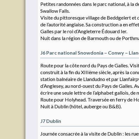
Petites randonnées dans le parc national, à la
Swallow Falls.
Visite du pittoresque village de Beddgelert e
de l’autorité anglaise. Sa construction a en effe
Galles par le roi d’Angleterre Édouard Ier.
Nuit dans la région de Barmouth ou de Porthm
J6 Parc national Snowdonia – Conwy – Llan
Route pour la côte nord du Pays de Galles. Vis
construit à la fin du XIIIème siècle, après la c
station balnéaire de Llandudno et par Llanfair
d’Anglesey, au nord-ouest du Pays de Galles. Av
écrire une seule lettre de l’alphabet gallois, de
Route pour Holyhead. Traversée en ferry de Ho
Nuit à Dublin (hôtel, auberge ou B&B).
J7 Dublin
Journée consacrée à la visite de Dublin : les ru