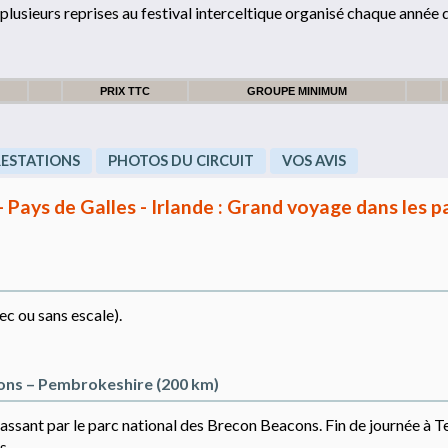
 à plusieurs reprises au festival interceltique organisé chaque année
PRIX TTC
GROUPE MINIMUM
RESTATIONS
PHOTOS DU CIRCUIT
VOS AVIS
 - Pays de Galles - Irlande : Grand voyage dans les p
ec ou sans escale).
cons – Pembrokeshire (200 km)
assant par le parc national des Brecon Beacons. Fin de journée à T
s.