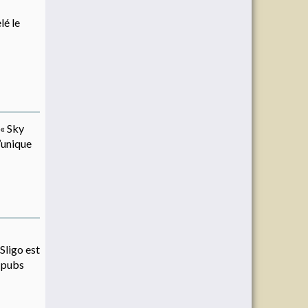
lé le
 « Sky
’unique
 Sligo est
s pubs