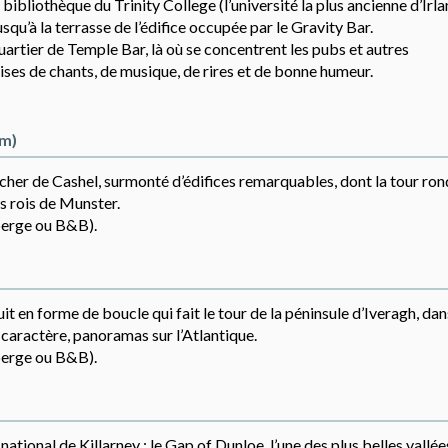
 bibliothèque du Trinity College (l’université la plus ancienne d’Irla
qu’à la terrasse de l’édifice occupée par le Gravity Bar.
uartier de Temple Bar, là où se concentrent les pubs et autres
ises de chants, de musique, de rires et de bonne humeur.
km)
ocher de Cashel, surmonté d’édifices remarquables, dont la tour rond
es rois de Munster.
uberge ou B&B).
uit en forme de boucle qui fait le tour de la péninsule d’Iveragh, dan
e caractère, panoramas sur l’Atlantique.
uberge ou B&B).
tional de Killarney : le Gap of Dunloe, l’une des plus belles vallée