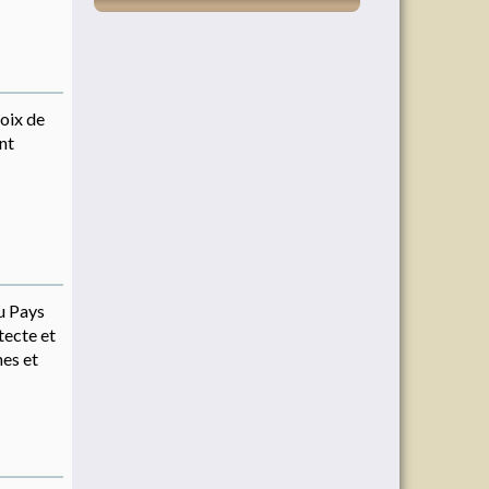
oix de
nt
du Pays
tecte et
nes et