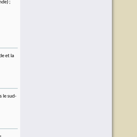
nde) ;
e et la
s le sud-
s