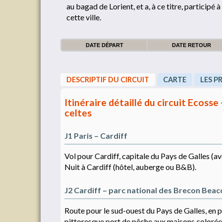
au bagad de Lorient, et a, à ce titre, participé
cette ville.
DATE DÉPART
DATE RETOUR
DESCRIPTIF DU CIRCUIT
CARTE
LES P
Itinéraire détaillé du circuit Ecosse
celtes
J1 Paris – Cardiff
Vol pour Cardiff, capitale du Pays de Galles (av
Nuit à Cardiff (hôtel, auberge ou B&B).
J2 Cardiff – parc national des Brecon Bea
Route pour le sud-ouest du Pays de Galles, en p
pittoresque port de pêche aux maisons colorée