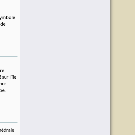
 symbole
 de
bre
ur l’île
pour
pe.
thédrale