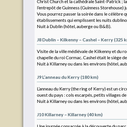
Christ Church et la cathédrale Saint-Patrick ; la
l’entrepôt de Guinness (Guinness Storehouse) jus
Vous pourrez passer la soirée dans le célèbre q
établissements qui emplissent les nuits dublino
Nuit à Dublin (hôtel, auberge ou B&B).
J8 Dublin – Kilkenny – Cashel – Kerry (325 
Visite de la ville médiévale de Kilkenny et du r
chapelle du roi Cormac. Cashel était le siège d
Nuit à Killarney ou dans les environs (hôtel, a
J9 L’anneau du Kerry (180 km)
L’anneau du Kerry (the ring of Kerry) est un circ
ouest du pays : cols escarpés, petits villages d
Nuit à Killarney ou dans les environs (hôtel, a
J10 Killarney – Killarney (40 km)
Une journée consacrée à la découverte du parc na