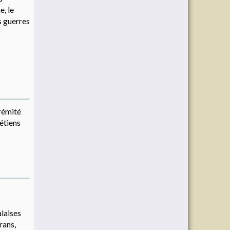
e, le
s guerres
trémité
rétiens
alaises
rans,