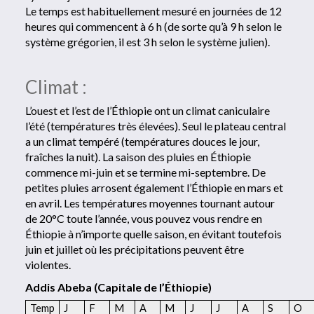
Le temps est habituellement mesuré en journées de 12
heures qui commencent à 6 h (de sorte qu’à 9 h selon le
système grégorien, il est 3 h selon le système julien).
Climat :
L’ouest et l’est de l’Éthiopie ont un climat caniculaire
l’été (températures très élevées). Seul le plateau central
a un climat tempéré (températures douces le jour,
fraîches la nuit). La saison des pluies en Éthiopie
commence mi-juin et se termine mi-septembre. De
petites pluies arrosent également l’Éthiopie en mars et
en avril. Les températures moyennes tournant autour
de 20°C toute l’année, vous pouvez vous rendre en
Éthiopie à n’importe quelle saison, en évitant toutefois
juin et juillet où les précipitations peuvent être
violentes.
Addis Abeba (Capitale de l’Éthiopie)
Temp
J
F
M
A
M
J
J
A
S
O