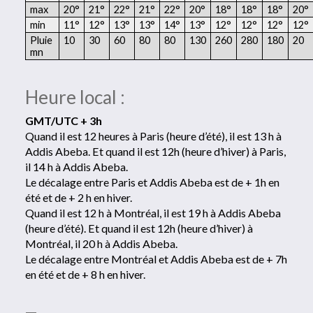
max
20°
21°
22°
21°
22°
20°
18°
18°
18°
20°
min
11°
12°
13°
13°
14°
13°
12°
12°
12°
12°
Pluie
10
30
60
80
80
130
260
280
180
20
mn
Heure local :
GMT/UTC + 3h
Quand il est 12 heures à Paris (heure d’été), il est 13 h à
Addis Abeba. Et quand il est 12h (heure d’hiver) à Paris,
il 14 h à Addis Abeba.
Le décalage entre Paris et Addis Abeba est de + 1h en
été et de + 2 h en hiver.
Quand il est 12 h à Montréal, il est 19 h à Addis Abeba
(heure d’été). Et quand il est 12h (heure d’hiver) à
Montréal, il 20 h à Addis Abeba.
Le décalage entre Montréal et Addis Abeba est de + 7h
en été et de + 8 h en hiver.