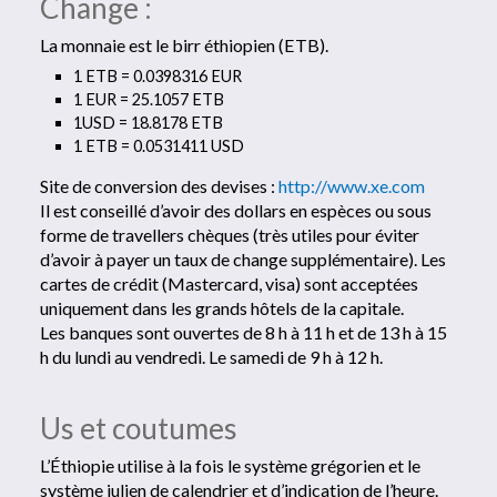
Change :
La monnaie est le birr éthiopien (ETB).
1 ETB = 0.0398316 EUR
1 EUR = 25.1057 ETB
1USD = 18.8178 ETB
1 ETB = 0.0531411 USD
Site de conversion des devises :
http://www.xe.com
Il est conseillé d’avoir des dollars en espèces ou sous
forme de travellers chèques (très utiles pour éviter
d’avoir à payer un taux de change supplémentaire). Les
cartes de crédit (Mastercard, visa) sont acceptées
uniquement dans les grands hôtels de la capitale.
Les banques sont ouvertes de 8 h à 11 h et de 13 h à 15
h du lundi au vendredi. Le samedi de 9 h à 12 h.
Us et coutumes
L’Éthiopie utilise à la fois le système grégorien et le
système julien de calendrier et d’indication de l’heure.