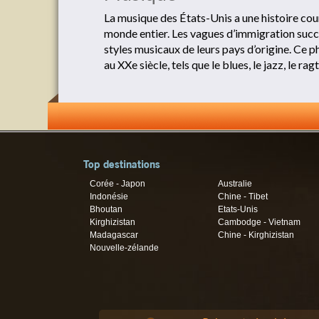
La musique des États-Unis a une histoire court
monde entier. Les vagues d’immigration succe
styles musicaux de leurs pays d’origine. Ce p
au XXe siècle, tels que le blues, le jazz, le ra
Top destinations
Corée - Japon
Australie
Indonésie
Chine - Tibet
Bhoutan
Etats-Unis
Kirghizistan
Cambodge - Vietnam
Madagascar
Chine - Kirghizistan
Nouvelle-zélande