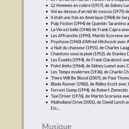
12 Hommes en colère (1957), de Sidney Lum
Vol au-dessus d’un nid de coucou (1975) d
Il était une fois en Amérique (1984) de 
Pulp Fiction (1994) de Quentin Tarantino 
La Vie est belle (1946) de Frank Capra a
Les Affranchis (1990), Martin Scorsese av
Psychose (1960) d’Alfred Hitchcock avec A
a Nuit du chasseur (1955), de Charles Laug
Chantons sous la pluie (1952), de Stanley
Les Évadés (1994), de Frank Darabont a
Point limite (1964), de Sidney Lumet avec
Les Temps modernes (1936), de Charlie Cha
There Will Be Blood (2007), de Paul Thom
Blade Runner (1982), de Ridley Scott avec
Forrest Gump (1994), de Robert Zemeckis 
Taxi Driver (1976), de Martin Scorsese av
Mulholland Drive (2001), de David Lynch a
Etc...
Musique