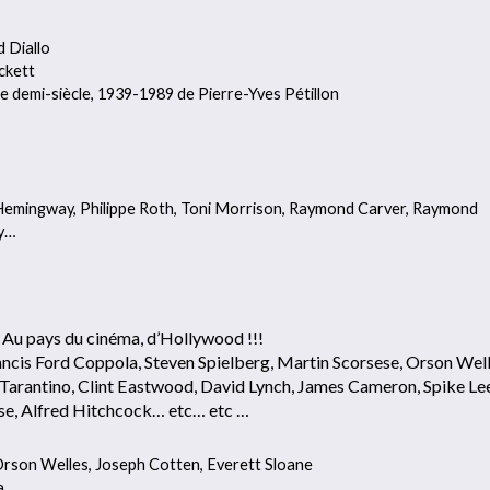
d Diallo
ckett
tre demi-siècle, 1939-1989 de Pierre-Yves Pétillon
t Hemingway, Philippe Roth, Toni Morrison, Raymond Carver, Raymond
oy…
! Au pays du cinéma, d’Hollywood !!!
rancis Ford Coppola, Steven Spielberg, Martin Scorsese, Orson Well
Tarantino, Clint Eastwood, David Lynch, James Cameron, Spike Lee
se, Alfred Hitchcock… etc… etc …
Orson Welles, Joseph Cotten, Everett Sloane
a