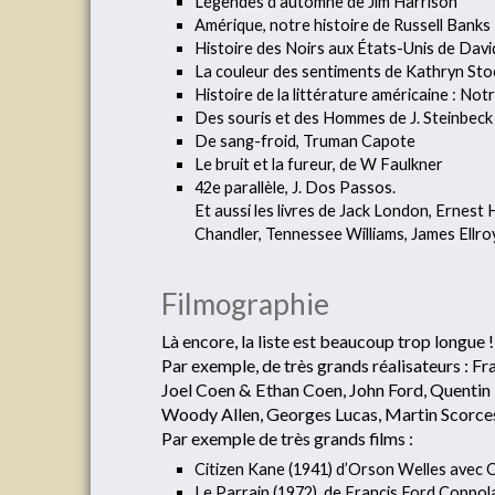
Légendes d’automne de Jim Harrison
Amérique, notre histoire de Russell Banks
Histoire des Noirs aux États-Unis de Davi
La couleur des sentiments de Kathryn Sto
Histoire de la littérature américaine : No
Des souris et des Hommes de J. Steinbeck
De sang-froid, Truman Capote
Le bruit et la fureur, de W Faulkner
42e parallèle, J. Dos Passos.
Et aussi les livres de Jack London, Ernes
Chandler, Tennessee Williams, James Ellr
Filmographie
Là encore, la liste est beaucoup trop longue 
Par exemple, de très grands réalisateurs : F
Joel Coen & Ethan Coen, John Ford, Quentin 
Woody Allen, Georges Lucas, Martin Scorce
Par exemple de très grands films :
Citizen Kane (1941) d’Orson Welles avec 
Le Parrain (1972), de Francis Ford Coppol