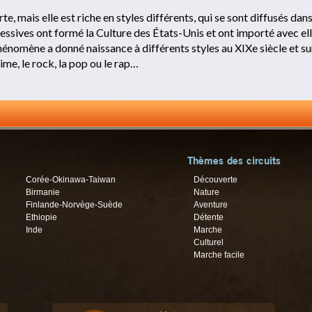
e, mais elle est riche en styles différents, qui se sont diffusés dans
ssives ont formé la Culture des États-Unis et ont importé avec ell
hénomène a donné naissance à différents styles au XIXe siècle et s
gtime, le rock, la pop ou le rap…
Thèmes des circuits
Corée-Okinawa-Taiwan
Découverte
Birmanie
Nature
Finlande-Norvège-Suède
Aventure
Ethiopie
Détente
Inde
Marche
Culturel
Marche facile