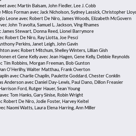
et avec Martin Balsam, John Fiedler, Lee J. Cobb
e Milos Forman avec Jack Nicholson, Sydney Lassick, Christopher Lloy
Sergio Leone avec Robert De Niro, James Woods, Elizabeth McGovern
avec John Travolta, Samuel L. Jackson, Ving Rhames
vec James Stewart, Donna Reed, Lionel Barrymore
ec Robert De Niro, Ray Liotta, Joe Pesci
nthony Perkins, Janet Leigh, John Gavin
hton avec Robert Mitchum, Shelley Winters, Lillian Gish
 Donen et Gene Kelly avec Jean Hagen, Gene Kelly, Debbie Reynolds
vec Tim Robbins, Morgan Freeman, Bob Gunton
 Dan O’Herlihy, Walter Matthau, Frank Overton
plin avec Charlie Chaplin, Paulette Goddard, Chester Conklin
as Anderson avec Daniel Day-Lewis, Paul Dano, Dillon Freasier
 Harrison Ford, Rutger Hauer, Sean Young
avec Tom Hanks, Gary Sinise, Robin Wright
ec Robert De Niro, Jodie Foster, Harvey Keitel
vec Naomi Watts, Laura Elena Harring, Ann Miller