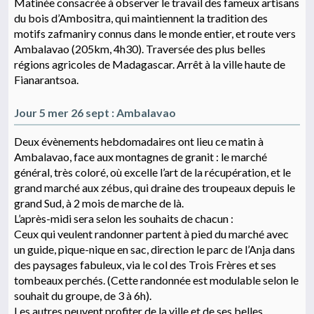
Matinée consacrée à observer le travail des fameux artisans
du bois d’Ambositra, qui maintiennent la tradition des
motifs zafmaniry connus dans le monde entier, et route vers
Ambalavao (205km, 4h30). Traversée des plus belles
régions agricoles de Madagascar. Arrêt à la ville haute de
Fianarantsoa.
Jour 5 mer 26 sept : Ambalavao
Deux évènements hebdomadaires ont lieu ce matin à
Ambalavao, face aux montagnes de granit : le marché
général, très coloré, où excelle l’art de la récupération, et le
grand marché aux zébus, qui draine des troupeaux depuis le
grand Sud, à 2 mois de marche de là.
L’après-midi sera selon les souhaits de chacun :
Ceux qui veulent randonner partent à pied du marché avec
un guide, pique-nique en sac, direction le parc de l’Anja dans
des paysages fabuleux, via le col des Trois Frères et ses
tombeaux perchés. (Cette randonnée est modulable selon le
souhait du groupe, de 3 à 6h).
Les autres peuvent profiter de la ville et de ses belles