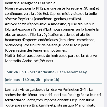
Industriel Malgache (XIX siècle).
Nous regagnons la RN2 par une piste forestière (30 mn) et
continuons vers la côte Est. L’après-midi, visite de la belle
réserve Peyrieras (caméléons, geckos, reptiles).
Arrivée en fin d’après-midi à Andasibé, qui se trouve sur
l’abrupt exposé à l’alizé d’Est, nous sommes sur la bande la
plus arrosée de l’île. La végétation est dense et abrite
beaucoup d’espèces endémiques (lémuriens, caméléons,
orchidées). Possibilité de balade guidée le soir, pour
l’observation des lémuriens nocturnes.
Nuit à l’hôtel, aux abords de l’entrée du parc de la réserve
Mantadia-Andasibé (Périnet).
Jour 24 lun 15 oct : Andasibé - Lac Rasoamasay
(minibus : 160km, 3h + piste 1h)
Le matin, visite guidée de la réserve Périnet en 3-4h. La
recherche des lémuriens indri-indri est facile grâce à leur cri
territorial collectif, très impressionnant. Déjeuner sur la
route, passage à Brickaville et piste jusqu’à Manombato.