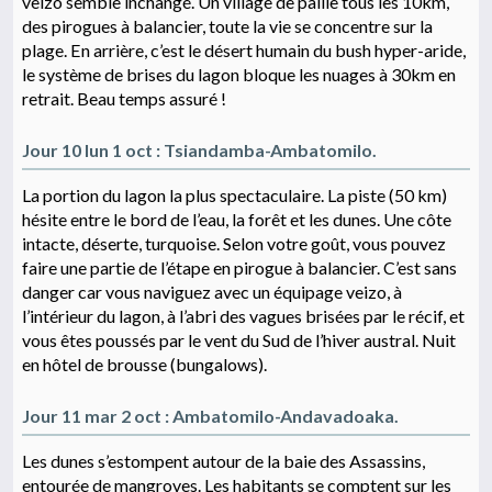
veizo semble inchangé. Un village de paille tous les 10km,
des pirogues à balancier, toute la vie se concentre sur la
plage. En arrière, c’est le désert humain du bush hyper-aride,
le système de brises du lagon bloque les nuages à 30km en
retrait. Beau temps assuré !
Jour 10 lun 1 oct : Tsiandamba-Ambatomilo.
La portion du lagon la plus spectaculaire. La piste (50 km)
hésite entre le bord de l’eau, la forêt et les dunes. Une côte
intacte, déserte, turquoise. Selon votre goût, vous pouvez
faire une partie de l’étape en pirogue à balancier. C’est sans
danger car vous naviguez avec un équipage veizo, à
l’intérieur du lagon, à l’abri des vagues brisées par le récif, et
vous êtes poussés par le vent du Sud de l’hiver austral. Nuit
en hôtel de brousse (bungalows).
Jour 11 mar 2 oct : Ambatomilo-Andavadoaka.
Les dunes s’estompent autour de la baie des Assassins,
entourée de mangroves. Les habitants se comptent sur les