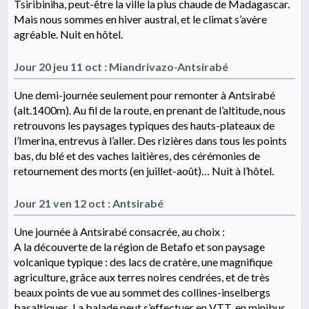
Tsiribiniha, peut-être la ville la plus chaude de Madagascar.
Mais nous sommes en hiver austral, et le climat s’avère
agréable. Nuit en hôtel.
Jour 20 jeu 11 oct : Miandrivazo-Antsirabé
Une demi-journée seulement pour remonter à Antsirabé
(alt.1400m). Au fil de la route, en prenant de l’altitude, nous
retrouvons les paysages typiques des hauts-plateaux de
l’Imerina, entrevus à l’aller. Des rizières dans tous les points
bas, du blé et des vaches laitières, des cérémonies de
retournement des morts (en juillet-août)… Nuit à l’hôtel.
Jour 21 ven 12 oct : Antsirabé
Une journée à Antsirabé consacrée, au choix :
A la découverte de la région de Betafo et son paysage
volcanique typique : des lacs de cratère, une magnifique
agriculture, grâce aux terres noires cendrées, et de très
beaux points de vue au sommet des collines-inselbergs
basaltiques. La balade peut s’effectuer en VTT, en minibus