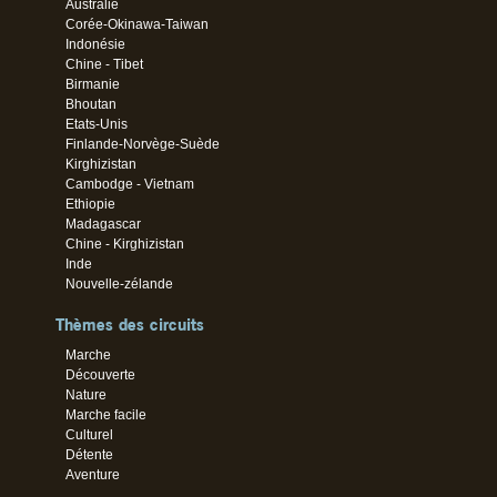
Australie
Corée-Okinawa-Taiwan
Indonésie
Chine - Tibet
Birmanie
Bhoutan
Etats-Unis
Finlande-Norvège-Suède
Kirghizistan
Cambodge - Vietnam
Ethiopie
Madagascar
Chine - Kirghizistan
Inde
Nouvelle-zélande
Thèmes des circuits
Marche
Découverte
Nature
Marche facile
Culturel
Détente
Aventure