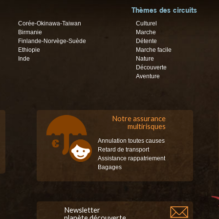
Thèmes des circuits
Corée-Okinawa-Taiwan
Culturel
Birmanie
Marche
Finlande-Norvège-Suède
Détente
Ethiopie
Marche facile
Inde
Nature
Découverte
Aventure
Notre assurance
multirisques
Annulation toutes causes
Retard de transport
Assistance rappatriement
Bagages
Newsletter
planète découverte