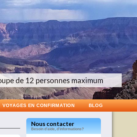
oupe de 12 personnes maximum
Groupes de 6 à 12 personnes
Voyage exclusif en Islande
VOYAGES EN CONFIRMATION
BLOG
Nous contacter
Besoin d'aide, d'informations?