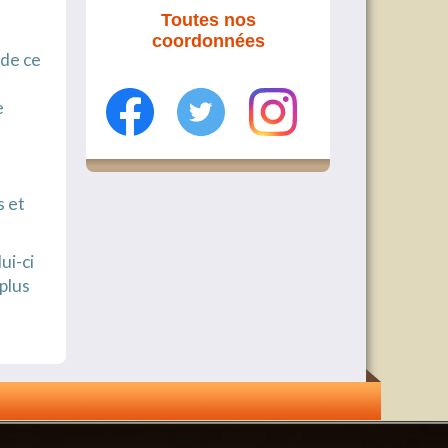
Toutes nos
coordonnées
 de ce
e
s et
ui-ci
 plus