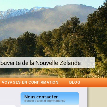
couverte de la Nouvelle-Zélande
es groupes de 6 à 12 personnes
Voyage exclusif en Islande
VOYAGES EN CONFIRMATION
BLOG
Nous contacter
Besoin d'aide, d'informations?