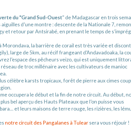
uverte du "Grand Sud-Ouest
" de Madagascar en trois sema
s aiguilles d’une montre : descente de la Nationale 7, remo
y et retour par Antsirabé, en prenant le temps de s’impré
à Morondava, la barrière de corail est très variée et discont
y), large de 5km, au récif frangeant d’Andavadoaka, la co
rez l’espace des pêcheurs veizo, qui est uniquement littora
un réseau de troc millénaire avec les cultivateurs de manioc
kea.
 plus célèbre karsts tropicaux, forêt de pierre aux cimes cou
égion.
ème occupera le début et la fin de notre circuit. Au début, n
 plus bel aperçu des Hauts Plateaux que l’on puisse vous
 bara… et leurs maisons de terre rouge, les rizières, les lém
nes
notre circuit des Pangalanes à Tulear
sera vous réjouir !