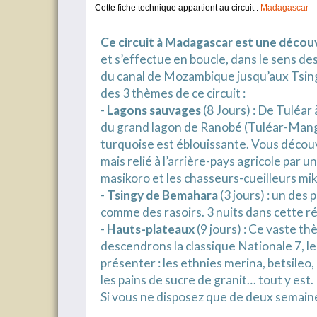
Cette fiche technique appartient au circuit :
Madagascar
Ce circuit à Madagascar est une déco
et s’effectue en boucle, dans le sens de
du canal de Mozambique jusqu’aux Tsing
des 3 thèmes de ce circuit :
-
Lagons sauvages
(8 Jours) : De Tuléar 
du grand lagon de Ranobé (Tuléar-Mangil
turquoise est éblouissante. Vous découv
mais relié à l’arrière-pays agricole par 
masikoro et les chasseurs-cueilleurs mi
-
Tsingy de Bemahara
(3 jours) : un des
comme des rasoirs. 3 nuits dans cette r
-
Hauts-plateaux
(9 jours) : Ce vaste th
descendrons la classique Nationale 7, le
présenter : les ethnies merina, betsileo,
les pains de sucre de granit… tout y est.
Si vous ne disposez que de deux semai