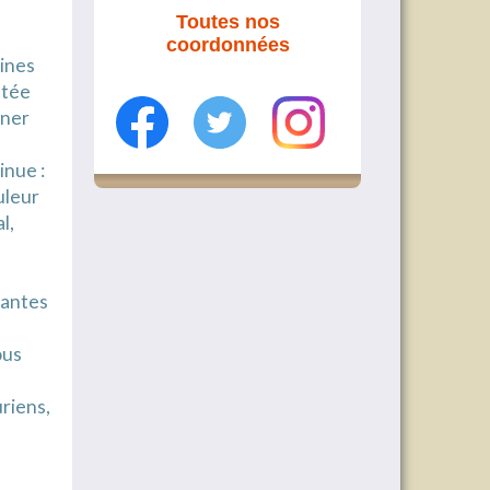
Toutes nos
coordonnées
ines
ntée
gner
inue :
uleur
l,
pantes
ous
uriens,