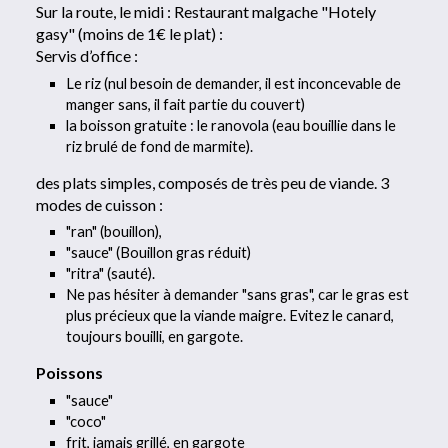
Sur la route, le midi : Restaurant malgache "Hotely
gasy" (moins de 1€ le plat) :
Servis d’office :
Le riz (nul besoin de demander, il est inconcevable de
manger sans, il fait partie du couvert)
la boisson gratuite : le ranovola (eau bouillie dans le
riz brulé de fond de marmite).
des plats simples, composés de très peu de viande. 3
modes de cuisson :
"ran" (bouillon),
"sauce" (Bouillon gras réduit)
"ritra" (sauté).
Ne pas hésiter à demander "sans gras", car le gras est
plus précieux que la viande maigre. Evitez le canard,
toujours bouilli, en gargote.
Poissons
"sauce"
"coco"
frit, jamais grillé, en gargote