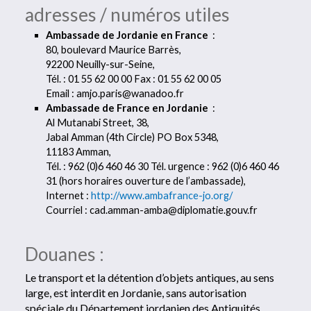
adresses / numéros utiles
Ambassade de Jordanie en France
:
80, boulevard Maurice Barrès,
92200 Neuilly-sur-Seine,
Tél. : 01 55 62 00 00 Fax : 01 55 62 00 05
Email : amjo.paris@wanadoo.fr
Ambassade de France en Jordanie
:
Al Mutanabi Street, 38,
Jabal Amman (4th Circle) PO Box 5348,
11183 Amman,
Tél. : 962 (0)6 460 46 30 Tél. urgence : 962 (0)6 460 46
31 (hors horaires ouverture de l’ambassade),
Internet :
http://www.ambafrance-jo.org/
Courriel : cad.amman-amba@diplomatie.gouv.fr
Douanes :
Le transport et la détention d’objets antiques, au sens
large, est interdit en Jordanie, sans autorisation
spéciale du Département jordanien des Antiquités.