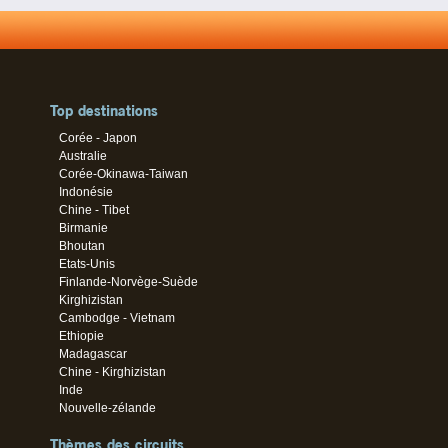
Top destinations
Corée - Japon
Australie
Corée-Okinawa-Taiwan
Indonésie
Chine - Tibet
Birmanie
Bhoutan
Etats-Unis
Finlande-Norvège-Suède
Kirghizistan
Cambodge - Vietnam
Ethiopie
Madagascar
Chine - Kirghizistan
Inde
Nouvelle-zélande
Thèmes des circuits