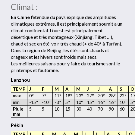
Climat :
En Chine
l’étendue du pays explique des amplitudes
climatiques extrêmes, il est principalement soumit a un
climat continental. L’ouest est principalement
désertique et très montagneux (Xinjiang, Tibet …),
chaud et sec en été, voir très chaud (+ de 40° à Turfan).
Dans la région de Beijing, les étés sont chauds et
orageux et les hivers sont froids mais secs.
Les meilleures saisons pour y faire du tourisme sont le
printemps et l’automne.
Lanzhou
TEMP
J
F
M
A
M
J
J
A
S
O
max
0°
7°
11°
18°
23°
27°
30°
28°
22°
1
min
-15°
-10°
-3°
5°
10°
15°
16°
16°
10°
5°
Pluie
5
5
10
15
30
40
70
90
60
2
mm
Pékin
TEMP
J
F
M
A
M
J
J
A
S
O