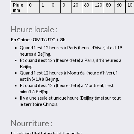
Pluie
0
1
0
0
20
60
120
80
60
10
mm
Heure locale :
En Chine : GMT/UTC + 8h
Quand il est 12 heures à Paris (heure d’hiver), il est 19
heures à Beijing.
Et quand il est 12h (heure d’été) à Paris, il 18 heures à
Beijing.
Quand il est 12 heures à Montréal (heure d’hiver), il
est1h (+1J) à Beijing.
Et quand il est 12h (heure d’été) à Montréal, il est
minuit à Beijing.
Il y a une seule et unique heure (Beijing time) sur tout
le territoire Chinois.
Nourriture :
La cuisine
tibétaine
traditionnelle :