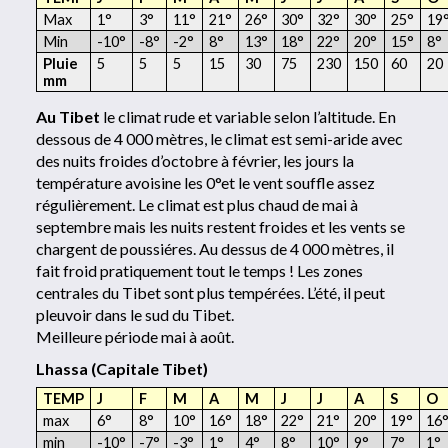
Max
1°
3°
11°
21°
26°
30°
32°
30°
25°
19
Min
-10°
-8°
-2°
8°
13°
18°
22°
20°
15°
8°
Pluie
5
5
5
15
30
75
230
150
60
20
mm
Au Tibet
le climat rude et variable selon l’altitude. En
dessous de 4 000 mètres, le climat est semi-aride avec
des nuits froides d’octobre à février, les jours la
température avoisine les 0°et le vent souffle assez
régulièrement. Le climat est plus chaud de mai à
septembre mais les nuits restent froides et les vents se
chargent de poussiéres. Au dessus de 4 000 mètres, il
fait froid pratiquement tout le temps ! Les zones
centrales du Tibet sont plus tempérées. L’été, il peut
pleuvoir dans le sud du Tibet.
Meilleure période mai à août.
Lhassa (Capitale Tibet)
TEMP
J
F
M
A
M
J
J
A
S
O
max
6°
8°
10°
16°
18°
22°
21°
20°
19°
16
min
-10°
-7°
-3°
1°
4°
8°
10°
9°
7°
1°