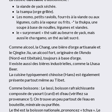
la viande de yack séchée.
la tsampa (orge grillée).
Les momo, petits raviolis, fourrés à la viande ou aux
légumes, cuits à la vapeur ou frits. -* la thukpa, une
soupe à base de nouilles, légumes et viandes.
le « surprenant » thé salé au beurre de yack, mais
aussi le cha ngamo, un thé au lait sucré.
Comme alcool, la Chang, une bière d’orge artisanale et
le Qingke Jiu, un alcool fort, originaire de l’Amdo
(Nord-est tibétain), toujours à base d’orge.
Il existe aussi des bières industrielles, comme la Lhasa
Beer.
La cuisine typiquement chinoise (Hans) est également
présente partout même au Tibet.
Comme boissons : Le lassi, boisson rafraîchissante
composée de yaourt (curd) et d’eau (vérifiez sa
provenance !). On trouve un peu partout de l’eau en
bouteille, minérale ou purifiée.
Le thé est la boisson nationale, prononcez « tchya ». Le