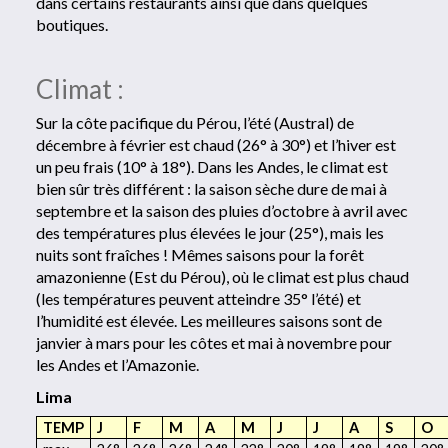
dans certains restaurants ainsi que dans quelques
boutiques.
Climat :
Sur la côte pacifique du Pérou, l’été (Austral) de
décembre à février est chaud (26° à 30°) et l’hiver est
un peu frais (10° à 18°). Dans les Andes, le climat est
bien sûr très différent : la saison sèche dure de mai à
septembre et la saison des pluies d’octobre à avril avec
des températures plus élevées le jour (25°), mais les
nuits sont fraîches ! Mêmes saisons pour la forêt
amazonienne (Est du Pérou), où le climat est plus chaud
(les températures peuvent atteindre 35° l’été) et
l’humidité est élevée. Les meilleures saisons sont de
janvier à mars pour les côtes et mai à novembre pour
les Andes et l’Amazonie.
Lima
TEMP
J
F
M
A
M
J
J
A
S
O