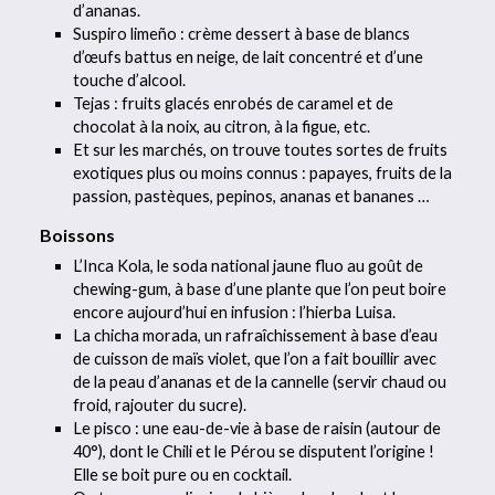
d’ananas.
Suspiro limeño : crème dessert à base de blancs
d’œufs battus en neige, de lait concentré et d’une
touche d’alcool.
Tejas : fruits glacés enrobés de caramel et de
chocolat à la noix, au citron, à la figue, etc.
Et sur les marchés, on trouve toutes sortes de fruits
exotiques plus ou moins connus : papayes, fruits de la
passion, pastèques, pepinos, ananas et bananes …
Boissons
L’Inca Kola, le soda national jaune fluo au goût de
chewing-gum, à base d’une plante que l’on peut boire
encore aujourd’hui en infusion : l’hierba Luisa.
La chicha morada, un rafraîchissement à base d’eau
de cuisson de maïs violet, que l’on a fait bouillir avec
de la peau d’ananas et de la cannelle (servir chaud ou
froid, rajouter du sucre).
Le pisco : une eau-de-vie à base de raisin (autour de
40°), dont le Chili et le Pérou se disputent l’origine !
Elle se boit pure ou en cocktail.