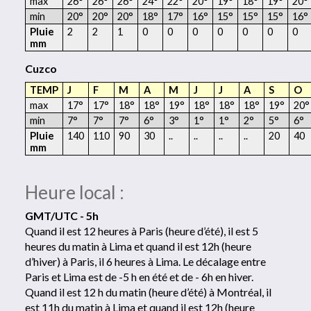
max
26°
26°
26°
24°
22°
20°
19°
18°
19°
20°
min
20°
20°
20°
18°
17°
16°
15°
15°
15°
16°
Pluie
2
2
1
0
0
0
0
0
0
0
mm
Cuzco
TEMP
J
F
M
A
M
J
J
A
S
O
max
17°
17°
18°
18°
19°
18°
18°
18°
19°
20°
min
7°
7°
7°
6°
3°
1°
1°
2°
5°
6°
Pluie
140
110
90
30
..
..
..
..
20
40
mm
Heure local :
GMT/UTC - 5h
Quand il est 12 heures à Paris (heure d’été), il est 5
heures du matin à Lima et quand il est 12h (heure
d’hiver) à Paris, il 6 heures à Lima. Le décalage entre
Paris et Lima est de -5 h en été et de - 6h en hiver.
Quand il est 12 h du matin (heure d’été) à Montréal, il
est 11h du matin à Lima et quand il est 12h (heure