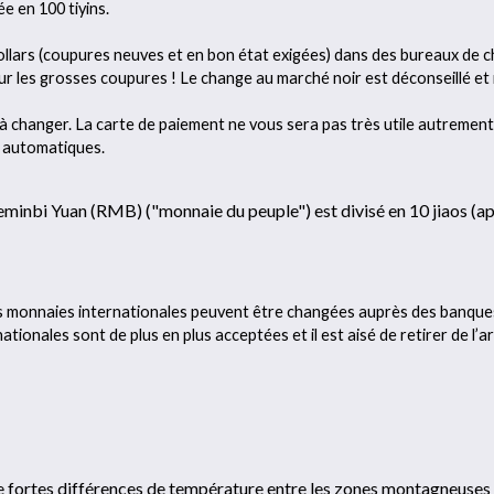
ée en 100 tiyins.
llars (coupures neuves et en bon état exigées) dans des bureaux de c
ur les grosses coupures ! Le change au marché noir est déconseillé et
 à changer. La carte de paiement ne vous sera pas très utile autremen
s automatiques.
Reminbi Yuan (RMB) ("monnaie du peuple") est divisé en 10 jiaos (a
s monnaies internationales peuvent être changées auprès des banque
ationales sont de plus en plus acceptées et il est aisé de retirer de l’a
de fortes différences de température entre les zones montagneuses 