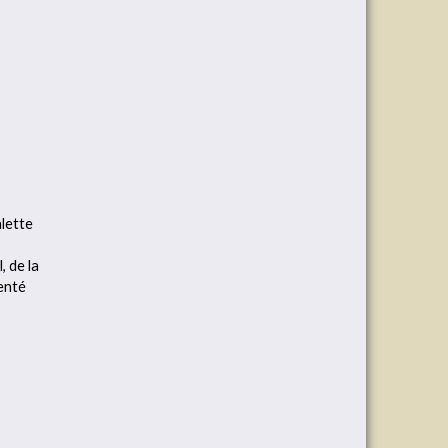
alette
, de la
menté