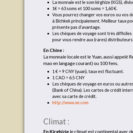
La monnaie est le som kirghize (KGS), divis
1€ = 63 soms et 100 soms = 1,60 €.
Vous pourrez changer vos euros ou vos do
à Bichkek principalement. Meilleur taux po
présente pas d’avantage.
Les chèques de voyage sont très difficiles
pour vous rendre aux (rares) distributeur
En Chine :
La monnaie locale est le Yuan, aussi appelé 
mao en langage courant) ou 100 fens.
1 € = 9 CNY (yuan), taux est fluctuant.
1 CAD = 6.5 CNY
Les chèques de voyage en euros ou autre
(Bank of China). Les cartes de crédit intern
avec sa carte de crédit.
http://www.xe.com
Climat :
En Kirghizie
le climat est continental avec 