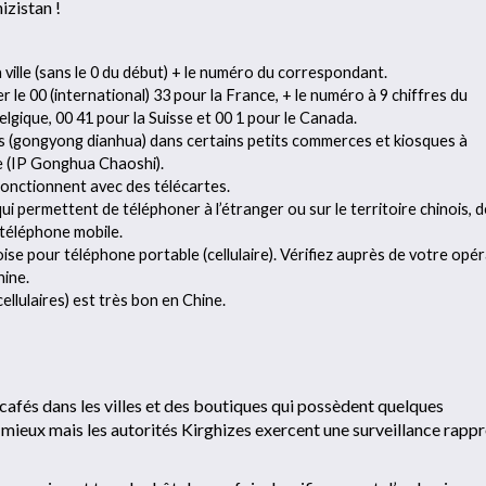
izistan !
 la ville (sans le 0 du début) + le numéro du correspondant.
 le 00 (international) 33 pour la France, + le numéro à 9 chiffres du
elgique, 00 41 pour la Suisse et 00 1 pour le Canada.
 (gongyong dianhua) dans certains petits commerces et kiosques à
e (IP Gonghua Chaoshi).
fonctionnent avec des télécartes.
 qui permettent de téléphoner à l’étranger ou sur le territoire chinois, 
 téléphone mobile.
se pour téléphone portable (cellulaire). Vérifiez auprès de votre opé
hine.
llulaires) est très bon en Chine.
afés dans les villes et des boutiques qui possèdent quelques
 mieux mais les autorités Kirghizes exercent une surveillance rapp