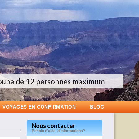
exclusifs dans l’ouest américain
oupe de 12 personnes maximum
écouvrez nos voyages au Japon
VOYAGES EN CONFIRMATION
BLOG
Nous contacter
Besoin d'aide, d'informations?