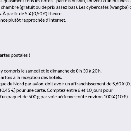
ns quasiment tous les hôtels : parfois du wifi, souvent d’un business
la chambre (gratuit ou de prix assez bas). Les cybercafés (wangba) 
 À partir de 5 ¥ (0,50 €) l’heure.
ance plutôt rapprochée d’Internet.
cartes postales !
 y compris le samedi et le dimanche de 8 h 30 à 20 h.
arfois à la réception des hôtels.
que du Nord par avion, doit avoir un affranchissement de 5,60 ¥ (0
 (0,45 €) pour une carte. Comptez entre 6 et 10 jours pour
d’un paquet de 500 g par voie aérienne coûte environ 100 ¥ (10 €).