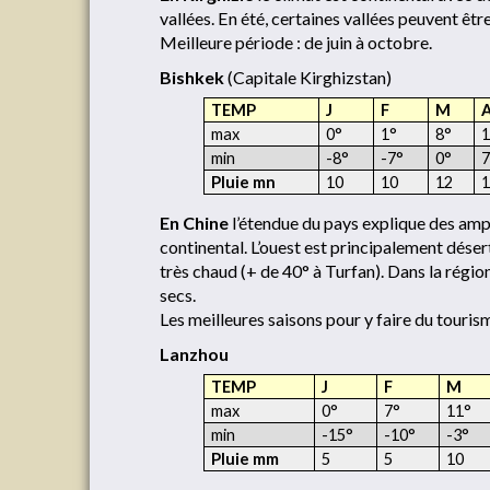
vallées. En été, certaines vallées peuvent être
Meilleure période : de juin à octobre.
Bishkek
(Capitale Kirghizstan)
TEMP
J
F
M
max
0°
1°
8°
1
min
-8°
-7°
0°
7
Pluie mn
10
10
12
1
En Chine
l’étendue du pays explique des ampl
continental. L’ouest est principalement déser
très chaud (+ de 40° à Turfan). Dans la région
secs.
Les meilleures saisons pour y faire du touris
Lanzhou
TEMP
J
F
M
max
0°
7°
11°
min
-15°
-10°
-3°
Pluie mm
5
5
10