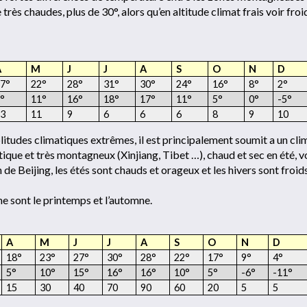
 très chaudes, plus de 30°, alors qu’en altitude climat frais voir froi
A
M
J
J
A
S
O
N
D
7°
22°
28°
31°
30°
24°
16°
8°
2°
°
11°
16°
18°
17°
11°
5°
0°
-5°
3
11
9
6
6
6
8
9
10
itudes climatiques extrêmes, il est principalement soumit a un cli
tique et très montagneux (Xinjiang, Tibet …), chaud et sec en été, v
 de Beijing, les étés sont chauds et orageux et les hivers sont froid
me sont le printemps et l’automne.
A
M
J
J
A
S
O
N
D
18°
23°
27°
30°
28°
22°
17°
9°
4°
5°
10°
15°
16°
16°
10°
5°
-6°
-11°
15
30
40
70
90
60
20
5
5