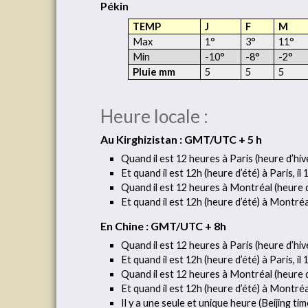
Pékin
TEMP
J
F
M
Max
1°
3°
11°
Min
-10°
-8°
-2°
Pluie mm
5
5
5
Heure locale :
Au Kirghizistan : GMT/UTC + 5 h
Quand il est 12 heures à Paris (heure d’hive
Et quand il est 12h (heure d’été) à Paris, il
Quand il est 12 heures à Montréal (heure d’h
Et quand il est 12h (heure d’été) à Montréal
En Chine : GMT/UTC + 8h
Quand il est 12 heures à Paris (heure d’hiver
Et quand il est 12h (heure d’été) à Paris, il 
Quand il est 12 heures à Montréal (heure d’h
Et quand il est 12h (heure d’été) à Montréal,
Il y a une seule et unique heure (Beijing tim