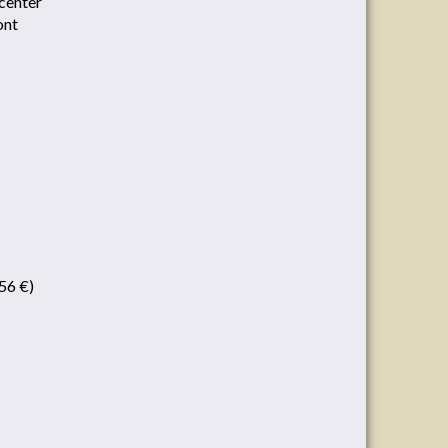
 center
ont
,56 €)