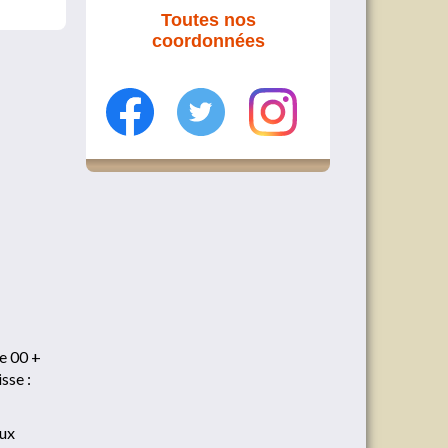
Toutes nos
coordonnées
le 00 +
sse :
aux