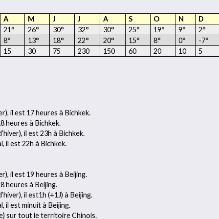
A
M
J
J
A
S
O
N
D
21°
26°
30°
32°
30°
25°
19°
9°
2°
8°
13°
18°
22°
20°
15°
8°
0°
-7°
15
30
75
230
150
60
20
10
5
r), il est 17 heures à Bichkek.
 18 heures à Bichkek.
iver), il est 23h à Bichkek.
, il est 22h à Bichkek.
), il est 19 heures à Beijing.
18 heures à Beijing.
iver), il est1h (+1J) à Beijing.
 il est minuit à Beijing.
e) sur tout le territoire Chinois.