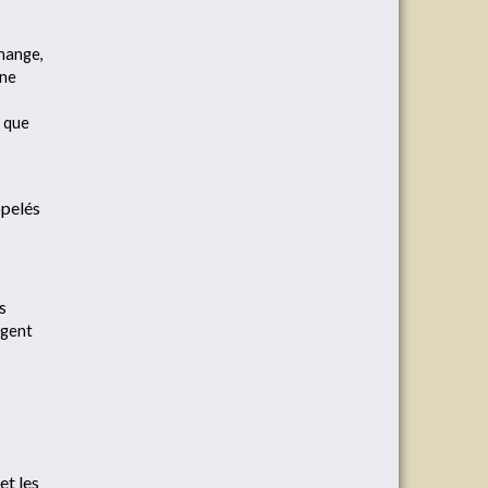
hange,
 ne
t que
ppelés
s
rgent
et les