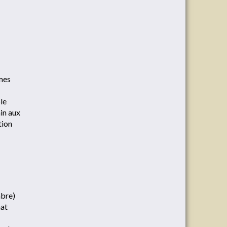
mmes
le
ain aux
tion
mbre)
mat