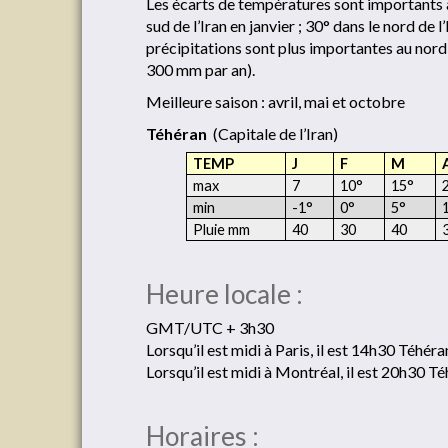
Les écarts de températures sont importants au 
sud de l’Iran en janvier ; 30° dans le nord de l’
précipitations sont plus importantes au nord 
300 mm par an).
Meilleure saison : avril, mai et octobre
Téhéran
(Capitale de l’Iran)
TEMP
J
F
M
max
7
10°
15°
min
-1°
0°
5°
Pluie mm
40
30
40
Heure locale :
GMT/UTC + 3h30
Lorsqu’il est midi à Paris, il est 14h30 Téhéra
Lorsqu’il est midi à Montréal, il est 20h30 Té
Horaires :