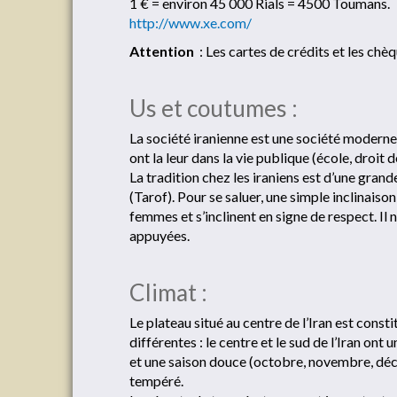
1 € = environ 45 000 Rials = 4500 Toumans.
http://www.xe.com/
Attention
: Les cartes de crédits et les ch
Us et coutumes :
La société iranienne est une société moderne.
ont la leur dans la vie publique (école, droit 
La tradition chez les iraniens est d’une gran
(Tarof). Pour se saluer, une simple inclinaiso
femmes et s’inclinent en signe de respect. Il 
appuyées.
Climat :
Le plateau situé au centre de l’Iran est const
différentes : le centre et le sud de l’Iran ont 
et une saison douce (octobre, novembre, décemb
tempéré.