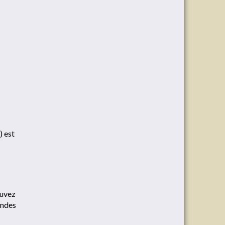
) est
ouvez
andes