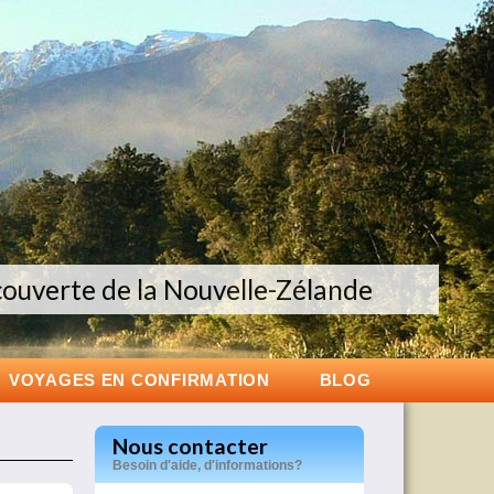
couverte de la Nouvelle-Zélande
exclusifs dans l’ouest américain
oupe de 12 personnes maximum
VOYAGES EN CONFIRMATION
BLOG
Nous contacter
Besoin d'aide, d'informations?