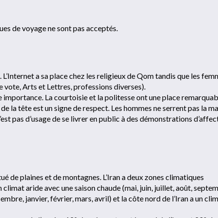
èques de voyage ne sont pas acceptés.
 L’Internet a sa place chez les religieux de Qom tandis que les fe
de vote, Arts et Lettres, professions diverses).
de importance. La courtoisie et la politesse ont une place remarquab
n de la tête est un signe de respect. Les hommes ne serrent pas la m
n’est pas d’usage de se livrer en public à des démonstrations d’affec
itué de plaines et de montagnes. L’Iran a deux zones climatiques
un climat aride avec une saison chaude (mai, juin, juillet, août, septe
re, janvier, février, mars, avril) et la côte nord de l’Iran a un cli