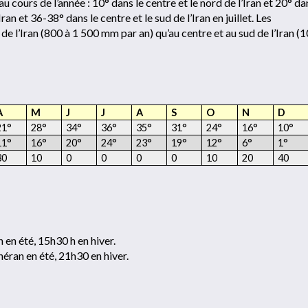
cours de l’année : 10° dans le centre et le nord de l’Iran et 20° da
Iran et 36-38° dans le centre et le sud de l’Iran en juillet. Les
de l’Iran (800 à 1 500 mm par an) qu’au centre et au sud de l’Iran (1
A
M
J
J
A
S
O
N
D
21°
28°
34°
36°
35°
31°
24°
16°
10°
11°
16°
20°
24°
23°
19°
12°
6°
1°
30
10
0
0
0
0
10
20
40
n en été, 15h30 h en hiver.
héran en été, 21h30 en hiver.