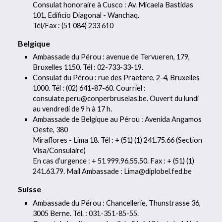
Consulat honoraire à Cusco : Av. Micaela Bastidas
101, Edificio Diagonal - Wanchaq.
Tél/Fax : (51 084) 233 610
Belgique
Ambassade du Pérou : avenue de Tervueren, 179,
Bruxelles 1150. Tél : 02-733-33-19.
Consulat du Pérou : rue des Praetere, 2-4, Bruxelles
1000. Tél : (02) 641-87-60. Courriel :
consulate.peru@conperbruselas.be. Ouvert du lundi
au vendredi de 9 h à 17 h.
Ambassade de Belgique au Pérou : Avenida Angamos
Oeste, 380
Miraflores - Lima 18. Tél : + (51) (1) 241.75.66 (Section
Visa/Consulaire)
En cas d’urgence : + 51 999.96.55.50. Fax : + (51) (1)
241.63.79. Mail Ambassade : Lima@diplobel.fed.be
Suisse
Ambassade du Pérou : Chancellerie, Thunstrasse 36,
3005 Berne. Tél. : 031-351-85-55.