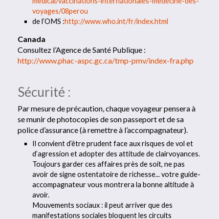
medical/vaccinations-internationales-medecine-des-
voyages/08perou
de l’OMS :
http://www.who.int/fr/index.html
Canada
Consultez l’Agence de Santé Publique :
http://www.phac-aspc.gc.ca/tmp-pmv/index-fra.php
Sécurité :
Par mesure de précaution, chaque voyageur pensera à
se munir de photocopies de son passeport et de sa
police d’assurance (à remettre à l’accompagnateur).
Il convient d’être prudent face aux risques de vol et
d’agression et adopter des attitude de clairvoyances.
Toujours garder ces affaires près de soit, ne pas
avoir de signe ostentatoire de richesse... votre guide-
accompagnateur vous montrera la bonne altitude à
avoir.
Mouvements sociaux : il peut arriver que des
manifestations sociales bloquent les circuits