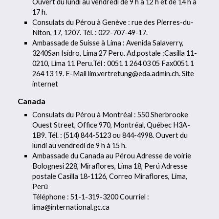
Ouvert du lundi au vendredi de 9 h à 12 h et de 14 h à
17 h.
Consulats du Pérou à Genève : rue des Pierres-du-
Niton, 17, 1207. Tél. : 022-707-49-17.
Ambassade de Suisse à Lima : Avenida Salaverry,
3240San Isidro, Lima 27 Peru. Ad.postale :Casilla 11-
0210, Lima 11 Peru.Tél : 0051 1 264 03 05 Fax0051 1
264 13 19. E-Mail lim.vertretung@eda.admin.ch. Site
internet
Canada
Consulats du Pérou à Montréal : 550 Sherbrooke
Ouest Street, Office 970, Montréal, Québec H3A-
1B9. Tél. : (514) 844-5123 ou 844-4998. Ouvert du
lundi au vendredi de 9 h à 15 h.
Ambassade du Canada au Pérou Adresse de voirie
Bolognesi 228, Miraflores, Lima 18, Perú Adresse
postale Casilla 18-1126, Correo Miraflores, Lima,
Perú
Téléphone : 51-1-319-3200 Courriel :
lima@international.gc.ca