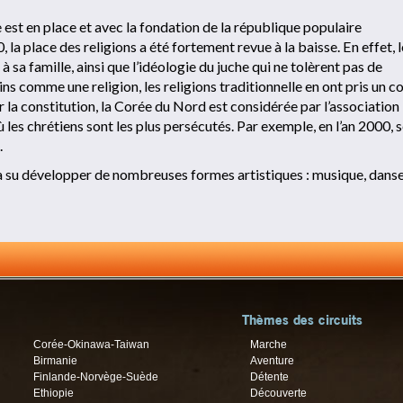
st en place et avec la fondation de la république populaire
a place des religions a été fortement revue à la baisse. En effet, l
à sa famille, ainsi que l’idéologie du juche qui ne tolèrent pas de
ns comme une religion, les religions traditionnelle en ont pris un c
ar la constitution, la Corée du Nord est considérée par l’association
s chrétiens sont les plus persécutés. Par exemple, en l’an 2000, s
.
 a su développer de nombreuses formes artistiques : musique, danse
Thèmes des circuits
Corée-Okinawa-Taiwan
Marche
Birmanie
Aventure
Finlande-Norvège-Suède
Détente
Ethiopie
Découverte