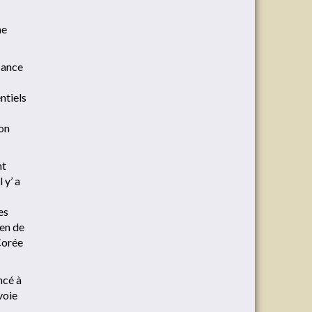
ne
sance
ntiels
on
nt
 y’ a
es
éen de
Corée
ncé à
voie