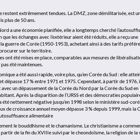
ée restent extrêmement tendues. La DMZ, zone démilitarisée, est u
is plus de 50 ans.
ord a une économie planifiée, elle a longtemps cherché l’autosuffi
en que les échanges avec l’extérieur aient été réduits, elle a reçu une
la guerre de Corée (1950-1953), achetant ainsi à des tarifs préfére
rocurer sur le territoire.
 ont été mises en place, comparables aux mesures de libéralisati
t pas été maintenues.
ique a été aussi rapide, voire plus, qu’en Corée du Sud : elle attei
 dépasse 17 % entre 1971 et 1975. Cependant, à partir de 1976, il
t avec un dépassement de la Corée du Nord par la Corée du Sud en
bitant. Après la disparition de l’URSS et des démocraties populair
a été nettement négative jusqu’en 1998 selon le ministère sud-cor
 taux de croissance annuel moyen dépasse 3 % depuis 1999, mais la 
autosuffisance alimentaire
ellement le bouddhisme et le chamanisme. Le christianisme a comme
rtir de la fin du XVIIIe suivi par le cheondoïsme, la religion de la 