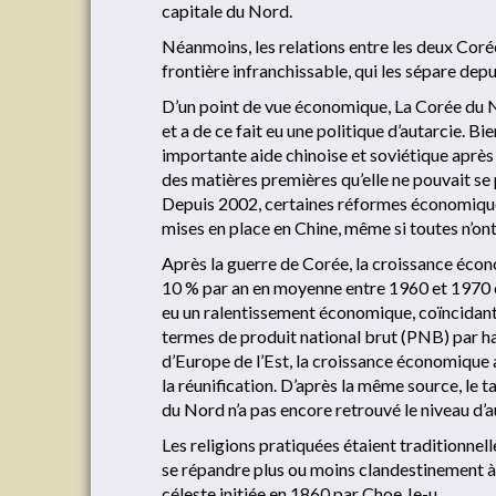
capitale du Nord.
Néanmoins, les relations entre les deux Cor
frontière infranchissable, qui les sépare depu
D’un point de vue économique, La Corée du N
et a de ce fait eu une politique d’autarcie. Bi
importante aide chinoise et soviétique après 
des matières premières qu’elle ne pouvait se p
Depuis 2002, certaines réformes économiques
mises en place en Chine, même si toutes n’on
Après la guerre de Corée, la croissance économ
10 % par an en moyenne entre 1960 et 1970 et
eu un ralentissement économique, coïncidan
termes de produit national brut (PNB) par ha
d’Europe de l’Est, la croissance économique 
la réunification. D’après la même source, le
du Nord n’a pas encore retrouvé le niveau d’
Les religions pratiquées étaient traditionn
se répandre plus ou moins clandestinement à pa
céleste initiée en 1860 par Choe Je-u.