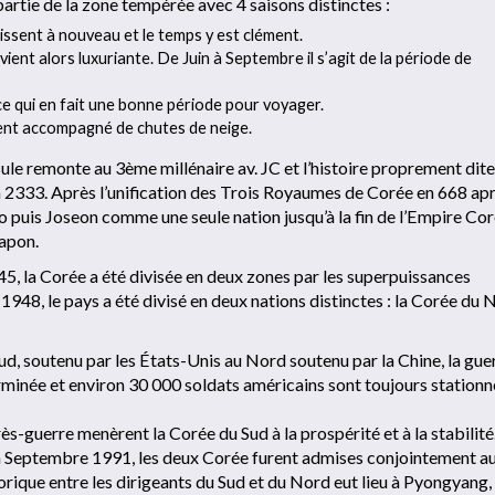
partie de la zone tempérée avec 4 saisons distinctes :
rissent à nouveau et le temps y est clément.
vient alors luxuriante. De Juin à Septembre il s’agit de la période de
 ce qui en fait une bonne période pour voyager.
uvent accompagné de chutes de neige.
le remonte au 3ème millénaire av. JC et l’histoire proprement dite
2333. Après l’unification des Trois Royaumes de Corée en 668 apr
o puis Joseon comme une seule nation jusqu’à la fin de l’Empire Co
Japon.
45, la Corée a été divisée en deux zones par les superpuissances
n 1948, le pays a été divisé en deux nations distinctes : la Corée du
, soutenu par les États-Unis au Nord soutenu par la Chine, la gue
 terminée et environ 30 000 soldats américains sont toujours stationn
s-guerre menèrent la Corée du Sud à la prospérité et à la stabilité
 En Septembre 1991, les deux Corée furent admises conjointement a
rique entre les dirigeants du Sud et du Nord eut lieu à Pyongyang, 