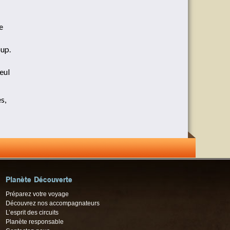
e
oup.
eul
s,
Planète Découverte
Préparez votre voyage
Découvrez nos accompagnateurs
L’esprit des circuits
Planète responsable