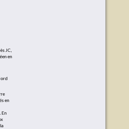
ès JC,
réen en
 Nord
rre
és en
. En
ux
la