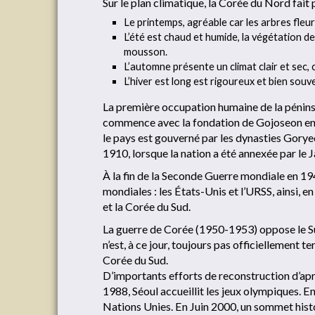
Sur le plan climatique, la Corée du Nord fait 
Le printemps, agréable car les arbres fleu
L’été est chaud et humide, la végétation de
mousson.
L’automne présente un climat clair et sec,
L’hiver est long est rigoureux et bien so
La première occupation humaine de la péninsu
commence avec la fondation de Gojoseon en 
le pays est gouverné par les dynasties Gorye
1910, lorsque la nation a été annexée par le 
À la fin de la Seconde Guerre mondiale en 19
mondiales : les États-Unis et l’URSS, ainsi, e
et la Corée du Sud.
La guerre de Corée (1950-1953) oppose le Sud
n’est, à ce jour, toujours pas officiellement
Corée du Sud.
D’importants efforts de reconstruction d’aprè
1988, Séoul accueillit les jeux olympiques.
Nations Unies. En Juin 2000, un sommet histo