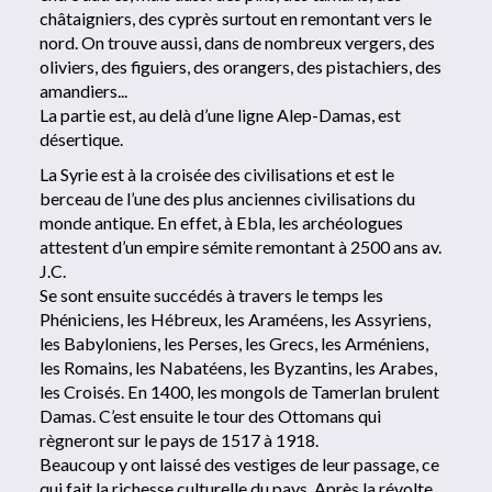
châtaigniers, des cyprès surtout en remontant vers le
nord. On trouve aussi, dans de nombreux vergers, des
oliviers, des figuiers, des orangers, des pistachiers, des
amandiers...
La partie est, au delà d’une ligne Alep-Damas, est
désertique.
La Syrie est à la croisée des civilisations et est le
berceau de l’une des plus anciennes civilisations du
monde antique. En effet, à Ebla, les archéologues
attestent d’un empire sémite remontant à 2500 ans av.
J.C.
Se sont ensuite succédés à travers le temps les
Phéniciens, les Hébreux, les Araméens, les Assyriens,
les Babyloniens, les Perses, les Grecs, les Arméniens,
les Romains, les Nabatéens, les Byzantins, les Arabes,
les Croisés. En 1400, les mongols de Tamerlan brulent
Damas. C’est ensuite le tour des Ottomans qui
règneront sur le pays de 1517 à 1918.
Beaucoup y ont laissé des vestiges de leur passage, ce
qui fait la richesse culturelle du pays. Après la révolte