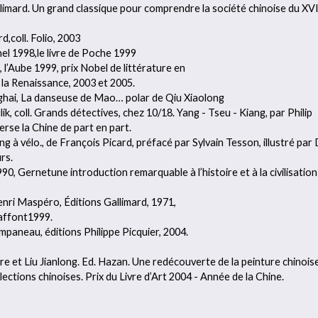
Gallimard. Un grand classique pour comprendre la société chinoise du XV
,coll. Folio, 2003
hel 1998,le livre de Poche 1999
 l’Aube 1999, prix Nobel de littérature en
 la Renaissance, 2003 et 2005.
ghai, La danseuse de Mao… polar de Qiu Xiaolong
k, coll. Grands détectives, chez 10/18. Yang - Tseu - Kiang, par Philip
erse la Chine de part en part.
g à vélo., de François Picard, préfacé par Sylvain Tesson, illustré par
rs.
90, Gernetune introduction remarquable à l’histoire et à la civilisation
Henri Maspéro, Éditions Gallimard, 1971,
Laffont1999.
impaneau, éditions Philippe Picquier, 2004.
e et Liu Jianlong. Ed. Hazan. Une redécouverte de la peinture chinois
ections chinoises. Prix du Livre d’Art 2004 - Année de la Chine.