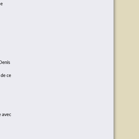
Ie
 Denis
 de ce
e avec