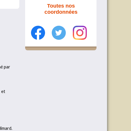
Toutes nos
coordonnées
né par
 et
limard.