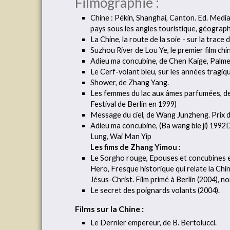
Filmographie :
Chine : Pékin, Shanghai, Canton. Ed. Media
pays sous les angles touristique, géograph
La Chine, la route de la soie - sur la trac
Suzhou River de Lou Ye, le premier film chi
Adieu ma concubine, de Chen Kaige, Palme 
Le Cerf-volant bleu, sur les années tragiq
Shower, de Zhang Yang.
Les femmes du lac aux âmes parfumées, de 
Festival de Berlin en 1999)
Message du ciel, de Wang Junzheng. Prix de
Adieu ma concubine, (Ba wang bie ji) 1992
Lung, Wai Man Yip
Les fims de Zhang Yimou :
Le Sorgho rouge, Epouses et concubines et
Hero, Fresque historique qui relate la Chi
Jésus-Christ. Film primé à Berlin (2004), n
Le secret des poignards volants (2004).
Films sur la Chine :
Le Dernier empereur, de B. Bertolucci.