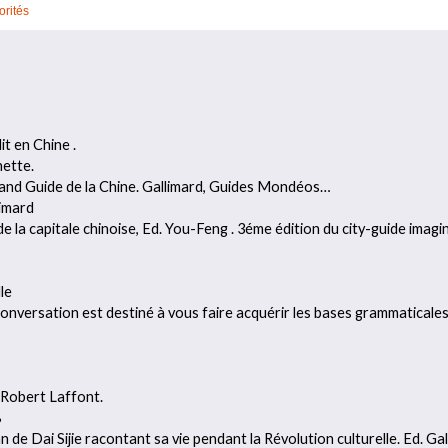
orités
it en Chine .
hette.
grand Guide de la Chine. Gallimard, Guides Mondéos…
limard
e la capitale chinoise, Ed. You-Feng . 3éme édition du city-guide imagi
le
onversation est destiné à vous faire acquérir les bases grammaticales
 Robert Laffont.
8
n de Dai Sijie racontant sa vie pendant la Révolution culturelle. Ed. Gal