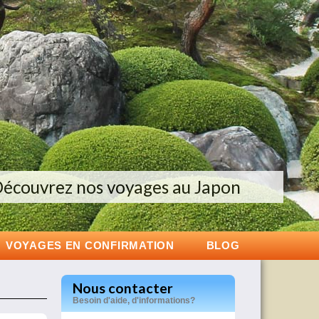
couverte de la Nouvelle-Zélande
es groupes de 6 à 12 personnes
écouvrez nos voyages au Japon
VOYAGES EN CONFIRMATION
BLOG
Nous contacter
Besoin d'aide, d'informations?