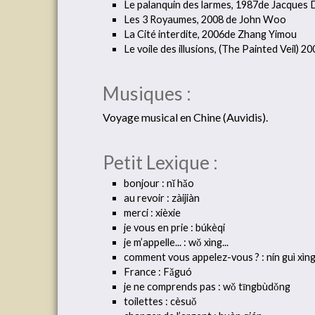
Le palanquin des larmes, 1987de Jacques
Les 3 Royaumes, 2008 de John Woo
La Cité interdite, 2006de Zhang Yimou
Le voile des illusions, (The Painted Veil)
Musiques :
Voyage musical en Chine (Auvidis).
Petit Lexique :
bonjour : nǐ hǎo
au revoir : zàijiàn
merci : xièxie
je vous en prie : búkèqi
je m’appelle... : wǒ xìng...
comment vous appelez-vous ? : nín guì xìng
France : Fǎguó
je ne comprends pas : wǒ tīngbùdǒng
toilettes : cèsuǒ