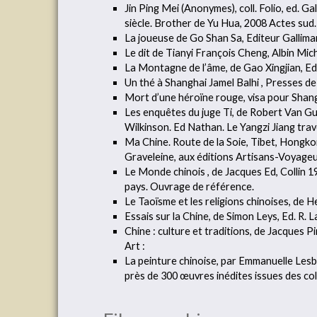
Jin Ping Mei (Anonymes), coll. Folio, ed. 
siècle. Brother de Yu Hua, 2008 Actes sud.
La joueuse de Go Shan Sa, Editeur Gallimard
Le dit de Tianyi François Cheng, Albin Mic
La Montagne de l’âme, de Gao Xingjian, Ed,
Un thé à Shanghai Jamel Balhi , Presses de
Mort d’une héroïne rouge, visa pour Shan
Les enquêtes du juge Ti, de Robert Van Guli
Wilkinson. Ed Nathan. Le Yangzi Jiang trav
Ma Chine. Route de la Soie, Tibet, Hongkon
Graveleine, aux éditions Artisans-Voyageu
Le Monde chinois , de Jacques Ed, Collin 19
pays. Ouvrage de référence.
Le Taoïsme et les religions chinoises, de 
Essais sur la Chine, de Simon Leys, Ed. R. 
Chine : culture et traditions, de Jacques P
Art :
La peinture chinoise, par Emmanuelle Lesbr
près de 300 œuvres inédites issues des coll