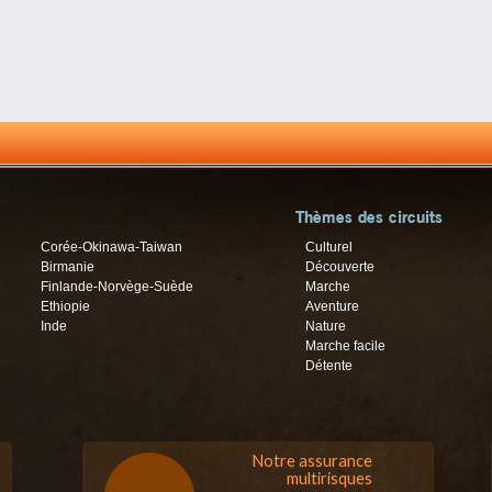
Thèmes des circuits
Corée-Okinawa-Taiwan
Culturel
Birmanie
Découverte
Finlande-Norvège-Suède
Marche
Ethiopie
Aventure
Inde
Nature
Marche facile
Détente
Notre assurance
multirisques