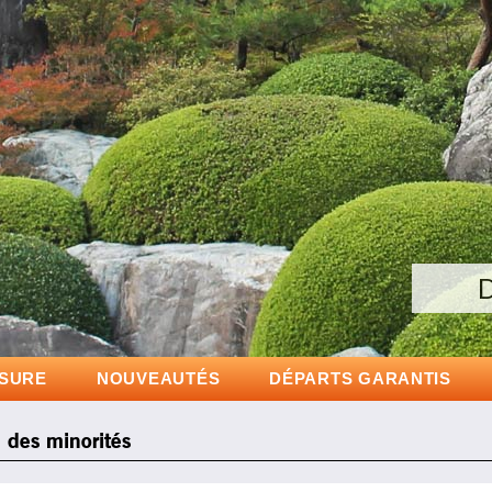
Partez à la dé
D
D
ESURE
NOUVEAUTÉS
DÉPARTS GARANTIS
 des minorités