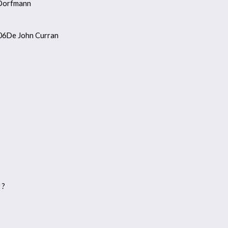
 Dorfmann
 2006De John Curran
 ?