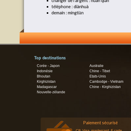
changer de l’argent : huàn qián
téléphone : diànhuà
demain : míngtiān
Top destinations
Corée - Japon
Australie
Indonésie
Chine - Tibet
Bhoutan
Etats-Unis
Kirghizistan
Cambodge - Vietnam
Madagascar
Chine - Kirghizistan
Nouvelle-zélande
Paiement sécurisé
CB, Visa, mastercard, E carte