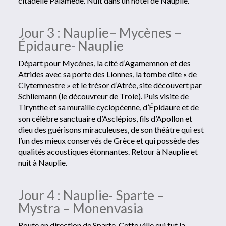
citadelle Palamède. Nuit dans un hôtel de Nauplie.
Jour 3 : Nauplie– Mycènes –
Épidaure- Nauplie
Départ pour Mycènes, la cité d’Agamemnon et des
Atrides avec sa porte des Lionnes, la tombe dite « de
Clytemnestre » et le trésor d’Atrée, site découvert par
Schliemann (le découvreur de Troie). Puis visite de
Tirynthe et sa muraille cyclopéenne, d’Épidaure et de
son célèbre sanctuaire d’Asclépios, fils d’Apollon et
dieu des guérisons miraculeuses, de son théâtre qui est
l’un des mieux conservés de Grèce et qui possède des
qualités acoustiques étonnantes. Retour à Nauplie et
nuit à Nauplie.
Jour 4 : Nauplie- Sparte –
Mystra – Monenvasia
Route en direction de Sparte. Cette ville qui fut la