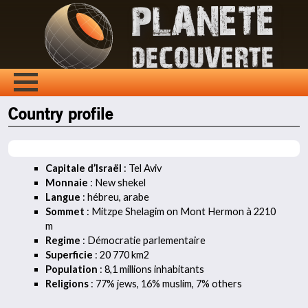
Country profile
Capitale d’Israël
: Tel Aviv
Monnaie
: New shekel
Langue
: hébreu, arabe
Sommet
: Mitzpe Shelagim on Mont Hermon à 2210
m
Regime
: Démocratie parlementaire
Superficie
: 20 770 km2
Population
: 8,1 millions inhabitants
Religions
: 77% jews, 16% muslim, 7% others