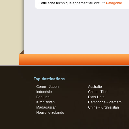
Cette fiche technique appartient au circuit :
Patagonie
Top destinations
Corée - Japon
Australie
Indonésie
Chine - Tibet
Bhoutan
Etats-Unis
Kirghizistan
Cambodge - Vietnam
Madagascar
Chine - Kirghizistan
Nouvelle-zélande