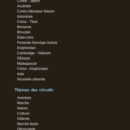
Corée - Japon
Australie
Corée-Okinawa-Taiwan
Indonésie
Chine - Tibet
Birmanie
Bhoutan
Etats-Unis
Finlande-Norvège-Suède
Kirghizistan
Cambodge - Vietnam
Ethiopie
Madagascar
Chine - Kirghizistan
Inde
Nouvelle-zélande
Thèmes des circuits
Aventure
Marche
Nature
Culturel
Détente
Marche facile
Découverte