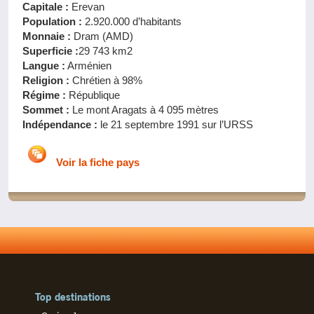
Capitale :
Erevan
Population :
2.920.000 d’habitants
Monnaie :
Dram (AMD)
Superficie :
29 743 km2
Langue :
Arménien
Religion :
Chrétien à 98%
Régime :
République
Sommet :
Le mont Aragats à 4 095 mètres
Indépendance :
le 21 septembre 1991 sur l’URSS
Voir la fiche pays
Top destinations