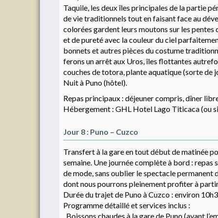
Taquile, les deux îles principales de la partie 
de vie traditionnels tout en faisant face au dé
colorées gardent leurs moutons sur les pentes q
et de pureté avec la couleur du ciel parfaitement
bonnets et autres pièces du costume traditionne
ferons un arrêt aux Uros, îles flottantes autr
couches de totora, plante aquatique (sorte de jo
Nuit à Puno (hôtel).
Repas principaux : déjeuner compris, dîner libre
Hébergement : GHL Hotel Lago Titicaca (ou sim
Jour 8 : Puno – Cuzco
Transfert à la gare en tout début de matinée pou
semaine. Une journée complète à bord : repas se
de mode, sans oublier le spectacle permanent d’
dont nous pourrons pleinement profiter à partir
Durée du trajet de Puno à Cuzco : environ 10h3
Programme détaillé et services inclus :
. Boissons chaudes à la gare de Puno (avant l’