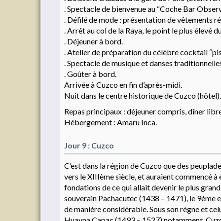
. Spectacle de bienvenue au “Coche Bar Observ
. Défilé de mode : présentation de vêtements réa
. Arrêt au col de la Raya, le point le plus élevé
. Déjeuner à bord.
. Atelier de préparation du célèbre cocktail “pi
. Spectacle de musique et danses traditionnelle
. Goûter à bord.
Arrivée à Cuzco en fin d’après-midi.
Nuit dans le centre historique de Cuzco (hôtel).
Repas principaux : déjeuner compris, dîner libre
Hébergement : Amaru Inca.
Jour 9 : Cuzco
C’est dans la région de Cuzco que des peuplades
vers le XIIIème siècle, et auraient commencé à é
fondations de ce qui allait devenir le plus gran
souverain Pachacutec (1438 – 1471), le 9ème emp
de manière considérable. Sous son règne et cel
Huayna Capac (1493 – 1527) notamment, Cuzco, 