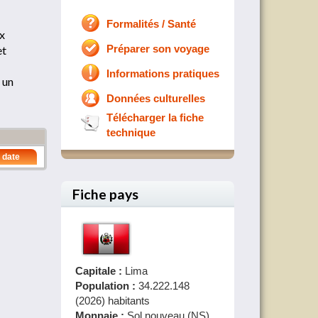
Formalités / Santé
ux
et
Préparer son voyage
Informations pratiques
 un
Données culturelles
Télécharger la fiche
technique
 date
Fiche pays
Capitale :
Lima
Population :
34.222.148
(2026) habitants
Monnaie :
Sol nouveau (NS)