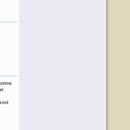
e comme
el
a est