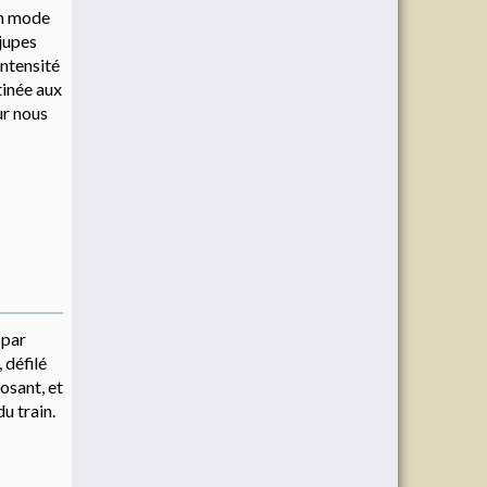
 un mode
 jupes
intensité
tinée aux
ur nous
 par
 défilé
osant, et
u train.