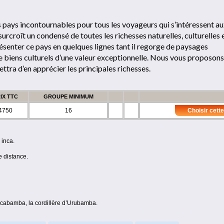
es pays incontournables pour tous les voyageurs qui s’intéressent a
surcroît un condensé de toutes les richesses naturelles, culturelles 
présenter ce pays en quelques lignes tant il regorge de paysages
de biens culturels d’une valeur exceptionnelle. Nous vous proposons
ettra d’en apprécier les principales richesses.
IX TTC
GROUPE MINIMUM
4750
16
Choisir cette
 inca.
e distance.
lcabamba, la cordillère d’Urubamba.