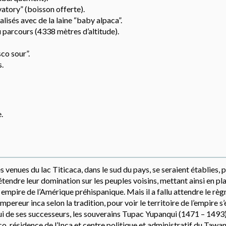
atory” (boisson offerte).
lisés avec de la laine “baby alpaca”.
 du parcours (4338 mètres d’altitude).
sco sour”.
s.
.
 venues du lac Titicaca, dans le sud du pays, se seraient établies, 
tendre leur domination sur les peuples voisins, mettant ainsi en pla
d empire de l’Amérique préhispanique. Mais il a fallu attendre le règ
ereur inca selon la tradition, pour voir le territoire de l’empire s
ui de ses successeurs, les souverains Tupac Yupanqui (1471 – 1493)
résidence de l’Inca et centre politique et administratif du Tawan