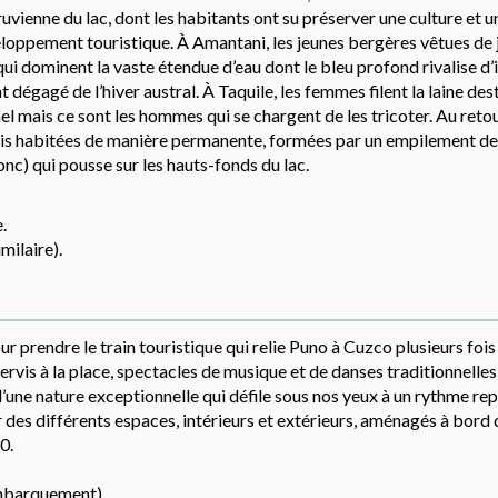
péruvienne du lac, dont les habitants ont su préserver une culture et
veloppement touristique. À Amantani, les jeunes bergères vêtues de
ui dominent la vaste étendue d’eau dont le bleu profond rivalise d’
 dégagé de l’hiver austral. À Taquile, les femmes filent la laine des
l mais ce sont les hommes qui se chargent de les tricoter. Au reto
efois habitées de manière permanente, formées par un empilement de
nc) qui pousse sur les hauts-fonds du lac.
.
ilaire).
r prendre le train touristique qui relie Puno à Cuzco plusieurs fois
rvis à la place, spectacles de musique et de danses traditionnelles,
une nature exceptionnelle qui défile sous nos yeux à un rythme rep
 des différents espaces, intérieurs et extérieurs, aménagés à bord d
0.
embarquement).