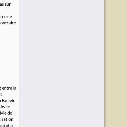
as sûr
t ce ne
contraire
 entre la
it
n Bolivie
. Avec
ivie de
isation
ni et à