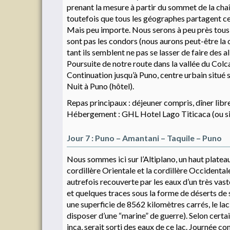
prenant la mesure à partir du sommet de la chaî
toutefois que tous les géographes partagent ce
Mais peu importe. Nous serons à peu près tous d
sont pas les condors (nous aurons peut-être la c
tant ils semblent ne pas se lasser de faire des 
Poursuite de notre route dans la vallée du Colca
Continuation jusqu’à Puno, centre urbain situé su
Nuit à Puno (hôtel).
Repas principaux : déjeuner compris, dîner libre
Hébergement : GHL Hotel Lago Titicaca (ou sim
Jour 7 : Puno – Amantani – Taquile – Puno
Nous sommes ici sur l’Altiplano, un haut platea
cordillère Orientale et la cordillère Occidental
autrefois recouverte par les eaux d’un très vaste
et quelques traces sous la forme de déserts de se
une superficie de 8562 kilomètres carrés, le lac
disposer d’une “marine” de guerre). Selon cert
inca, serait sorti des eaux de ce lac. Journée co