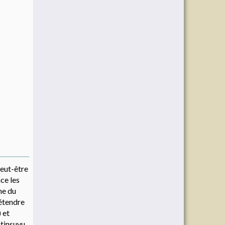
peut-être
ce les
ne du
’étendre
 et
tinsuyu,