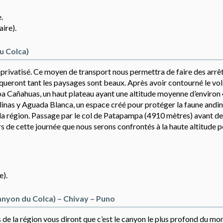
.
ire).
u Colca)
privatisé. Ce moyen de transport nous permettra de faire des arrê
nqueront tant les paysages sont beaux. Après avoir contourné le vo
pa Cañahuas, un haut plateau ayant une altitude moyenne d’environ
Salinas y Aguada Blanca, un espace créé pour protéger la faune andin
 la région. Passage par le col de Patapampa (4910 mètres) avant de
rs de cette journée que nous serons confrontés à la haute altitude p
e).
anyon du Colca) – Chivay – Puno
de la région vous diront que c’est le canyon le plus profond du mo