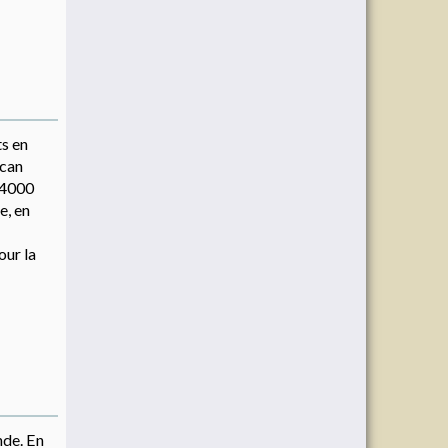
ts en
lcan
 4000
e, en
our la
nde. En