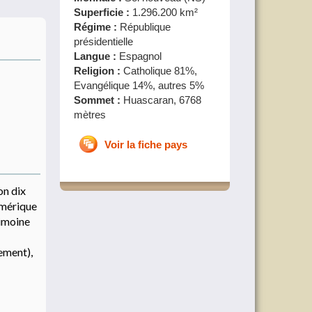
Superficie :
1.296.200 km²
Régime :
République
présidentielle
Langue :
Espagnol
Religion :
Catholique 81%,
Evangélique 14%, autres 5%
Sommet :
Huascaran, 6768
mètres
Voir la fiche pays
on dix
’Amérique
rimoine
lement),