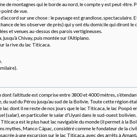
ne de montagnes qui le borde au nord, le compte y est peut-être. P
 point de vue.
’accord sur une chose : le paysage est grandiose, spectaculaire. E
hance de les observer de près) qui y ont élu domicile qui diront le 
allées et venues au-dessus des parois vertigineuses.
, jusqu’à Chivay, puis montée sur l’Altiplano.
r la rive du lac Titicaca.
.
ilaire).
u dont l’altitude est comprise entre 3800 et 4000 mètres, s’étendant
e, du sud du Pérou jusqu’au sud de la Bolivie. Toute cette région éta
 lac dont il ne reste de nos jours que le lac Titicaca, le lac Poopó e
l (salar), en particulier le salar d’Uyuni dans le sud-ouest bolivien
 Titicaca est le plus haut lac navigable du monde (il permet à la Bol
ains mythes, Manco Cápac, considéré comme le fondateur de la civil
nsacrée à une excursion sur le lac Titicaca, avec des arrêts à Amanta