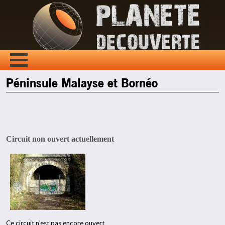
Péninsule Malayse et Bornéo
Circuit non ouvert actuellement
Ce circuit n’est pas encore ouvert