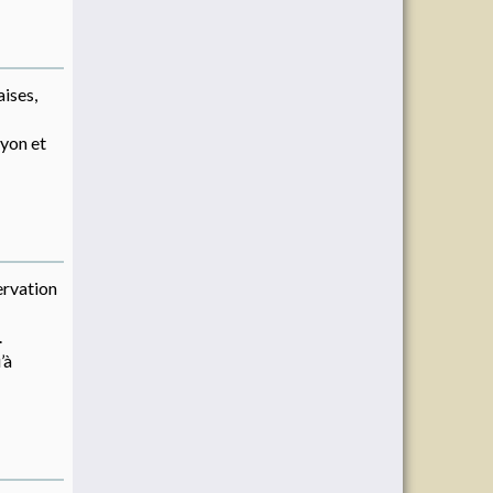
aises,
nyon et
ervation
.
’à