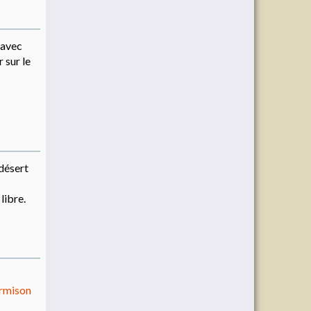
 avec
 sur le
 désert
libre.
rmison