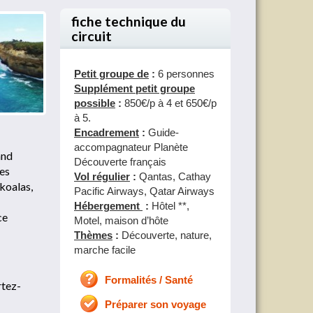
fiche technique du
circuit
Petit groupe de
:
6 personnes
Supplément petit groupe
possible
:
850€/p à 4 et 650€/p
à 5.
Encadrement
:
Guide-
accompagnateur Planète
and
Découverte français
nes
Vol régulier
:
Qantas, Cathay
koalas,
Pacific Airways, Qatar Airways
Hébergement
:
Hôtel **,
ce
Motel, maison d’hôte
Thèmes
:
Découverte, nature,
marche facile
Formalités / Santé
rtez-
Préparer son voyage