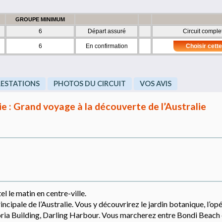
GROUPE MINIMUM
6
Départ assuré
Circuit comple
6
En confirmation
Choisir cette
RESTATIONS
PHOTOS DU CIRCUIT
VOS AVIS
lie : Grand voyage à la découverte de l’Australie
el le matin en centre-ville.
incipale de l’Australie. Vous y découvrirez le jardin botanique, l’opé
oria Building, Darling Harbour. Vous marcherez entre Bondi Beach 