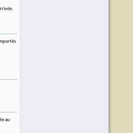
rrivée.
importés
vée au