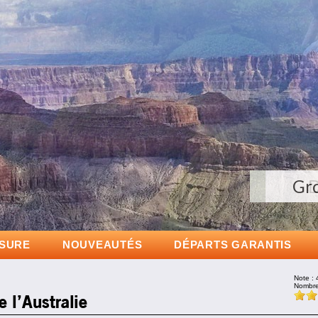
Gr
D
D
ESURE
NOUVEAUTÉS
DÉPARTS GARANTIS
Note :
Nombre
 l’Australie