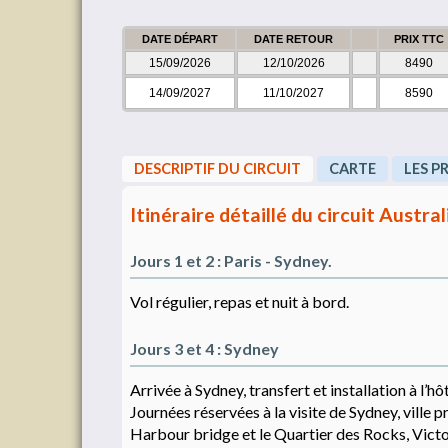
DATE DÉPART
DATE RETOUR
PRIX TTC
15/09/2026
12/10/2026
8490
14/09/2027
11/10/2027
8590
DESCRIPTIF DU CIRCUIT
CARTE
LES P
Itinéraire détaillé du circuit Austra
Jours 1 et 2 : Paris - Sydney.
Vol régulier, repas et nuit à bord.
Jours 3 et 4 : Sydney
Arrivée à Sydney, transfert et installation à l’hôt
Journées réservées à la visite de Sydney, ville pr
Harbour bridge et le Quartier des Rocks, Vict