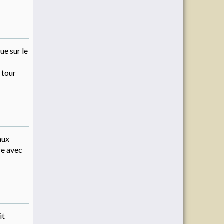
ue sur le
e tour
aux
ce avec
it