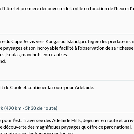
 l’hôtel et première découverte de la ville en fonction de l’heure d’a
dère du Cape Jervis vers Kangarou Island, protégée des prédateurs 
de paysages et son incroyable facilité à l’observation de sa richesse
es, koalas, manchots entre autres.
nd.
oit de Cook et continuer la route pour Adélaïde.
k (490 km - 5h30 de route)
 pour l’est. Traversée des Adelaide Hills, déjeuner en route et arri
e découverte des magnifiques paysages qu’offre ce parc national.
rencontre avec les kangourous locaux.