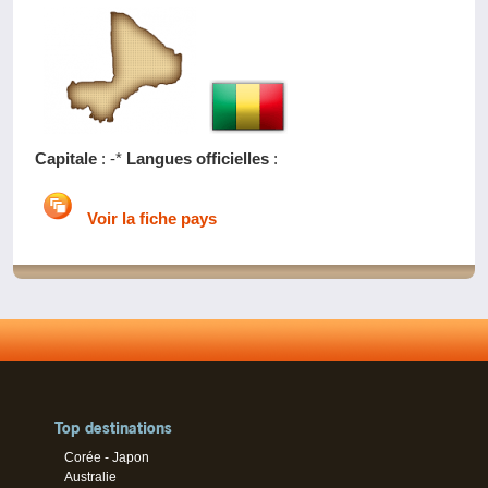
Capitale
: -*
Langues officielles
:
Voir la fiche pays
Top destinations
Corée - Japon
Australie