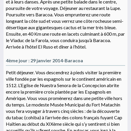
et à leurs danses. Après une petite balade dans le centre,
poursuite de votre voyage. Déjeuner au restaurant la Lupe.
Poursuite vers Baracoa. Vous emprunterez une route
longeant la côte sud et vous verrez une côte rocheuse semi-
désertique aux gigantesques cactus et la mer très bleue.
Ensuite, en 40 Km une route en lacets culminant à 600 m, par
le Viaduc de la Farola, vous conduira jusqu’à Baracoa.
Arrivée à l’hôtel El Ruso et dîner à l’hôtel.
4ème jour : 29 janvier 2014-Baracoa
Petit déjeuner. Vous descendrez à pieds visiter la première
ville fondée par les espagnols sur le continent américain en
1512. L’Eglise de Nuestra Senora de la Concepcion abrite
encore la première croix plantée par les Espagnols en
Amérique. Vous vous promènerez dans une petite ville hors
du temps. Le modeste Musée Municipal du Fort Matachin
vous fera voyager à travers cinq siècles : de la découverte
du tabac (cohiba) à l’arrivée des colons français fuyant Cap
Haïtien au début du XIXème siècle qui s’y sentirent si bien
accueillis qu’ils y firent souche. En autocar, vous irez à la