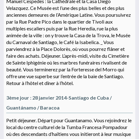
Manuel Cespedes : la Cathédrale et la Casa Diego
Velazquez. Ce Musée est l’une des plus belles et des plus
anciennes demeures de l’Amérique Latine. Vous poursuivrez
par la Rue Padre Pico dans le quartier de Tivoli aux
multiples escaliers puis par la Rue Heredia, rue la plus
animée de la ville : on y trouve la Casa de la Trova, le Musée
du Carnaval de Santiago, le Café la Isabelica. _ Vous
parviendrez à la Place Dolorès, où vous pourrez flâner et
faire des achats. Déjeuner. L’après-midi, visite du Cimetière
de Sainte Iphigénie où les marbres funéraires rivalisent de
beauté. Vous terminerez par la Forteresse del Morro qui
offre une vue superbe sur l’entrée de la baie de Santiago.
Retour à l’hôtel et dîner à l’hôtel.
3ème jour : 28 janvier 2014-Santiago de Cuba /
Guantánamo / Baracoa
Petit déjeuner. Départ pour Guantanamo. Vous rejoindrez le
local du centre culturel de la Tumba Francesa Pompadour
où des descendants d’haïtiens vous initieront à leur musique