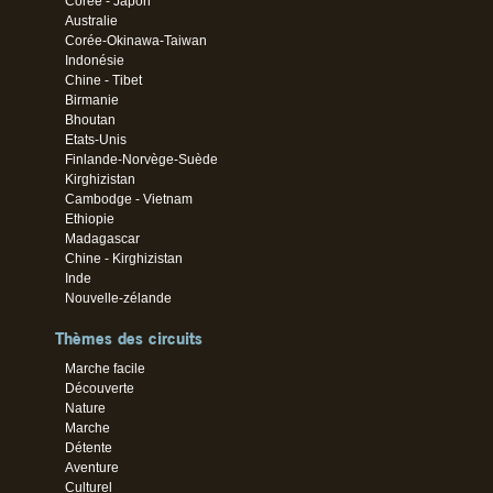
Corée - Japon
Australie
Corée-Okinawa-Taiwan
Indonésie
Chine - Tibet
Birmanie
Bhoutan
Etats-Unis
Finlande-Norvège-Suède
Kirghizistan
Cambodge - Vietnam
Ethiopie
Madagascar
Chine - Kirghizistan
Inde
Nouvelle-zélande
Thèmes des circuits
Marche facile
Découverte
Nature
Marche
Détente
Aventure
Culturel