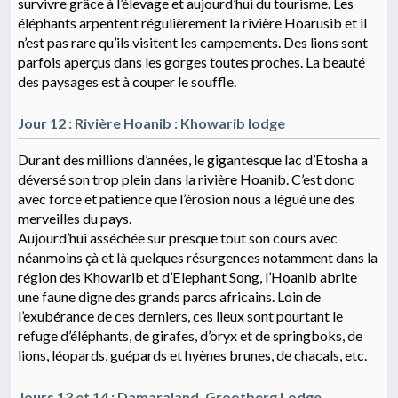
survivre grâce à l’élevage et aujourd’hui du tourisme. Les
éléphants arpentent régulièrement la rivière Hoarusib et il
n’est pas rare qu’ils visitent les campements. Des lions sont
parfois aperçus dans les gorges toutes proches. La beauté
des paysages est à couper le souffle.
Jour 12 : Rivière Hoanib : Khowarib lodge
Durant des millions d’années, le gigantesque lac d’Etosha a
déversé son trop plein dans la rivière Hoanib. C’est donc
avec force et patience que l’érosion nous a légué une des
merveilles du pays.
Aujourd’hui asséchée sur presque tout son cours avec
néanmoins çà et là quelques résurgences notamment dans la
région des Khowarib et d’Elephant Song, l’Hoanib abrite
une faune digne des grands parcs africains. Loin de
l’exubérance de ces derniers, ces lieux sont pourtant le
refuge d’éléphants, de girafes, d’oryx et de springboks, de
lions, léopards, guépards et hyènes brunes, de chacals, etc.
Jours 13 et 14 : Damaraland, Grootberg Lodge