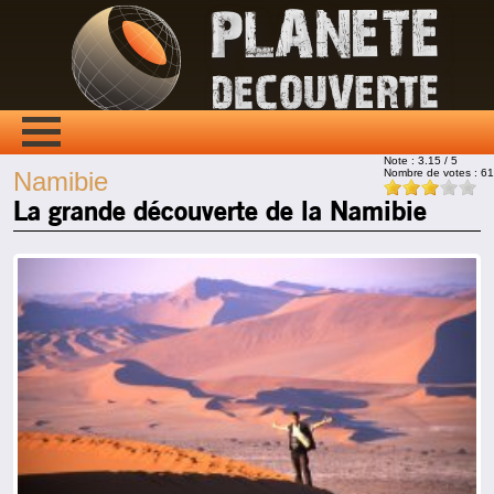
Note :
3.15
/ 5
Nombre de votes :
61
Namibie
La grande découverte de la Namibie