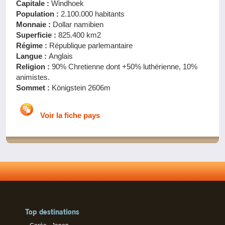
Capitale :
Windhoek
Population :
2.100.000 habitants
Monnaie :
Dollar namibien
Superficie :
825.400 km2
Régime :
République parlemantaire
Langue :
Anglais
Religion :
90% Chretienne dont +50% luthérienne, 10%
animistes.
Sommet :
Königstein 2606m
Voir la fiche pays
Top destinations