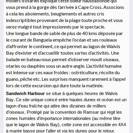
milliers d’otaries explique cette odeur nauséabonde qui
vous prend à la gorge dès l’arrivée à Cape Cross. Associons
à cela les aboiements, beuglements et autres cris
indescriptibles provenant de la plage toute proche et vous
serez malgré tout impressionnés par le spectacle.
Une longue bande de sable de plus de 40 kms déposée par
le courant de Benguela empêche l’océan et ses rouleaux
d’affronter le continent, ce qui permet au lagon de Walvis
Bay d’exister et d’accueillir toutes sortes d’activités. Une
balade en bateau nous permet d’observer moult oiseaux,
otaries ou dauphins sous un autre angle. L’activité humaine
est intense sur ces eaux froides : ostréiculture, récolte du
guano, pêche etc. Les surprises manquent rarement à l’appel
lors de cette excursion qui dure toute la matinée.
Sandwich Harbour
se situe à quelques heures de Walvis
Bay. Ce site unique coincé entre hautes dunes et océan est un
lagon d’eau fraîche qui attire des dizaines de milliers
d’oiseaux. Protégé par la convention de Ramsar qui régit les
zones humides d’importance internationales (au même titre
que le lagon de Walvis Bay), cette zone est accessible en 4X4
à marée basse pour l’aller et via les dunes pour le retour.