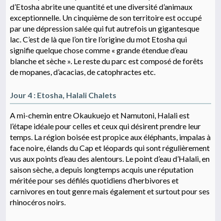
d’Etosha abrite une quantité et une diversité d’animaux
exceptionnelle. Un cinquième de son territoire est occupé
par une dépression salée qui fut autrefois un gigantesque
lac. C’est de là que l’on tire l’origine du mot Etosha qui
signifie quelque chose comme « grande étendue d’eau
blanche et sèche ». Le reste du parc est composé de forêts
de mopanes, d’acacias, de catophractes etc.
Jour 4 : Etosha, Halali Chalets
A mi-chemin entre Okaukuejo et Namutoni, Halali est
l’étape idéale pour celles et ceux qui désirent prendre leur
temps. La région boisée est propice aux éléphants, impalas à
face noire, élands du Cap et léopards qui sont régulièrement
vus aux points d’eau des alentours. Le point d’eau d’Halali, en
saison sèche, a depuis longtemps acquis une réputation
méritée pour ses défilés quotidiens d’herbivores et
carnivores en tout genre mais également et surtout pour ses
rhinocéros noirs.