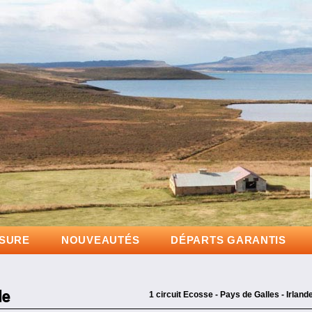
Partez à la dé
D
ESURE
NOUVEAUTÉS
DÉPARTS GARANTIS
de
1 circuit Ecosse - Pays de Galles - Irland