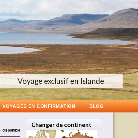
couverte de la Nouvelle-Zélande
écouvrez nos voyages au Japon
Voyage exclusif en Islande
VOYAGES EN CONFIRMATION
BLOG
Changer de continent
e disponible