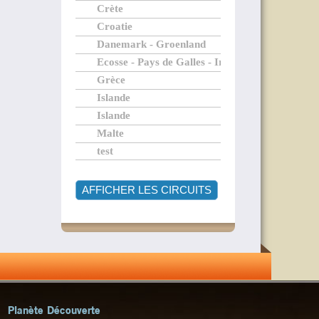
Crète
Croatie
Danemark - Groenland
Ecosse - Pays de Galles - Irlande
Grèce
Islande
Islande
Malte
test
Planète Découverte