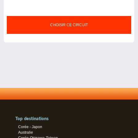
CHOISIR CE CIRCUIT
Top destinations
Corée - Japon
Australie
Corée-Okinawa-Taiwan