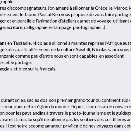
raphie...
ires d’accompagnateurs, l’on amené à sillonner la Grèce, le Maroc, l
ernièrement le Japon. Pascal Ken vous propose de vous faire partage
er et en parallèle l’animation d’ateliers carnet de voyage, utilisant
age, écriture, calligraphie, estampage, photographie…)
 ans en Tanzanie, Nicolas à sillonné à maintes reprises l’Afrique aus
régné plus particulièrement de la culture Swahili, Nicolas saura vous 
Tanzanie comme peu d’entre nous en sont capables, en associant
res et le partage.
anglais et bien sur le français.
 durant un an, sac au dos, son premier grand tour du continent sud-
de cœur pour cette région du monde. Depuis, il ne cesse de consacre
n pour les pays andins à travers le photo-journalisme et le guidag
se est Lima, lorsqu’il ne sillonne pas les sentiers des cordillères a
s. Il est notre accompagnateur privilégié de nos voyages dans cet