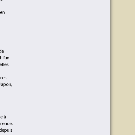
 en
de
 l’un
elles
ères
 Japon,
e à
érence.
depuis