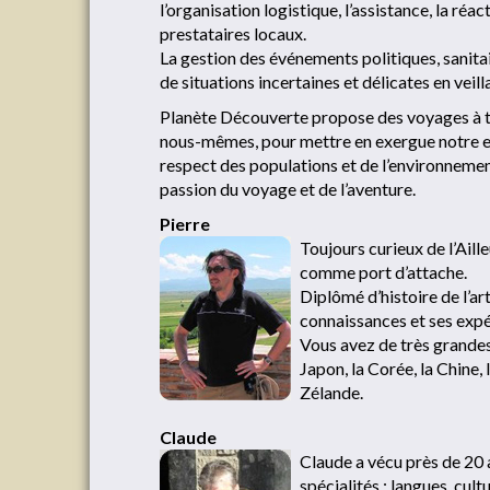
l’organisation logistique, l’assistance, la réa
prestataires locaux.
La gestion des événements politiques, sanitai
de situations incertaines et délicates en veill
Planète Découverte propose des voyages à t
nous-mêmes, pour mettre en exergue notre exig
respect des populations et de l’environnement
passion du voyage et de l’aventure.
Pierre
Toujours curieux de l’Aill
comme port d’attache.
Diplômé d’histoire de l’ar
connaissances et ses expé
Vous avez de très grandes 
Japon, la Corée, la Chine,
Zélande.
Claude
Claude a vécu près de 20 a
spécialités : langues, cult