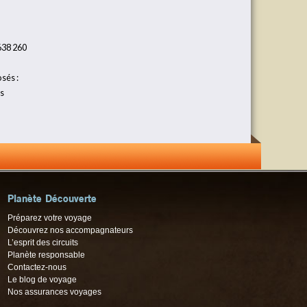
638 260
sés :
es
Planète Découverte
Préparez votre voyage
Découvrez nos accompagnateurs
L’esprit des circuits
Planète responsable
Contactez-nous
Le blog de voyage
Nos assurances voyages