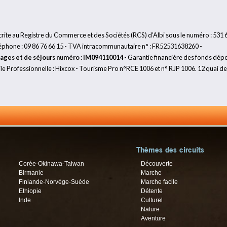
scrite au Registre du Commerce et des Sociétés (RCS) d’Albi sous le numéro : 531 
éléphone : 09 86 76 66 15 - TVA intracommunautaire n° : FR52531638260 -
yages et de séjours numéro : IM094110014
- Garantie financière des fonds dépo
 Professionnelle : Hixcox - Tourisme Pro n°RCE 1006 et n° RJP 1006. 12 quai d
Thèmes des circuits
Corée-Okinawa-Taiwan
Découverte
Birmanie
Marche
Finlande-Norvège-Suède
Marche facile
Ethiopie
Détente
Inde
Culturel
Nature
Aventure