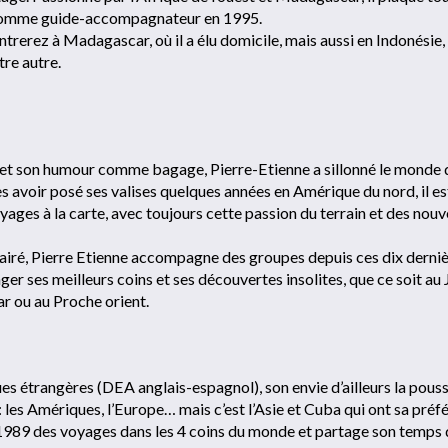
 comme guide-accompagnateur en 1995.
ntrerez à Madagascar, où il a élu domicile, mais aussi en Indonésie,
tre autre.
 et son humour comme bagage, Pierre-Etienne a sillonné le monde 
ès avoir posé ses valises quelques années en Amérique du nord, il est
yages à la carte, avec toujours cette passion du terrain et des nouv
iré, Pierre Etienne accompagne des groupes depuis ces dix derni
ger ses meilleurs coins et ses découvertes insolites, que ce soit au
r ou au Proche orient.
es étrangères (DEA anglais-espagnol), son envie d’ailleurs la pouss
e : les Amériques, l’Europe… mais c’est l’Asie et Cuba qui ont sa préf
989 des voyages dans les 4 coins du monde et partage son temps 