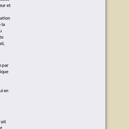
eur et
tation
 la
u
te
ud,
n par
rique
ui en
rait
ut