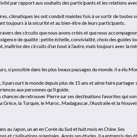
ctivité par rapport aux souhaits des participants et les relations avec
res, climatiques les ont conduit maintes fois à se sortir de toutes s
ant toujours à la sécurité et au bien-être de leurs participants.
ravers des circuits que nous avons créés et que nous accompagno
ence de qualité : petite échelle, convivialité, choix des guides lo
, maîtrise des circuits d’un bout à l’autre, mais toujours avec la 
eurs, si possible dans les plus beaux paysages du monde. Il a élu Mo
t, il parcourt le monde depuis plus de 15 ans et aime faire partager 
riences aux personnes qu’il guide.
chances de retrouver Pierre sur ses destinations favorites qui sont
 la Grèce, la Turquie, le Maroc, Madagascar, l’Australie et la Nouvel
ns au Japon, un an en Corée du Sud et huit mois en Chine. Ses
ures et civilisations orientales. Après ses études, il a entrepris des 