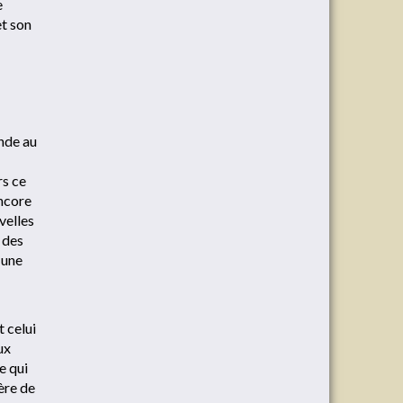
e
et son
ande au
rs ce
ncore
velles
 des
 une
t celui
ux
e qui
ière de