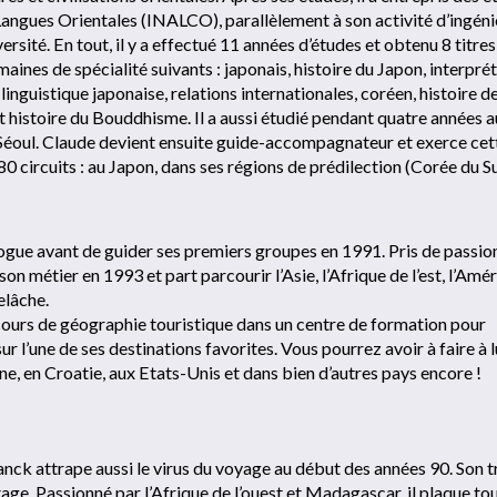
 Langues Orientales (INALCO), parallèlement à son activité d’ingéni
ersité. En tout, il y a effectué 11 années d’études et obtenu 8 titres
maines de spécialité suivants : japonais, histoire du Japon, interpré
linguistique japonaise, relations internationales, coréen, histoire de
t histoire du Bouddhisme. Il a aussi étudié pendant quatre années a
 Séoul. Claude devient ensuite guide-accompagnateur et exerce cet
de 80 circuits : au Japon, dans ses régions de prédilection (Corée du S
ogue avant de guider ses premiers groupes en 1991. Pris de passio
t son métier en 1993 et part parcourir l’Asie, l’Afrique de l’est, l’Amé
elâche.
 cours de géographie touristique dans un centre de formation pour
sur l’une de ses destinations favorites. Vous pourrez avoir à faire à l
ne, en Croatie, aux Etats-Unis et dans bien d’autres pays encore !
anck attrape aussi le virus du voyage au début des années 90. Son t
age. Passionné par l’Afrique de l’ouest et Madagascar, il plaque to