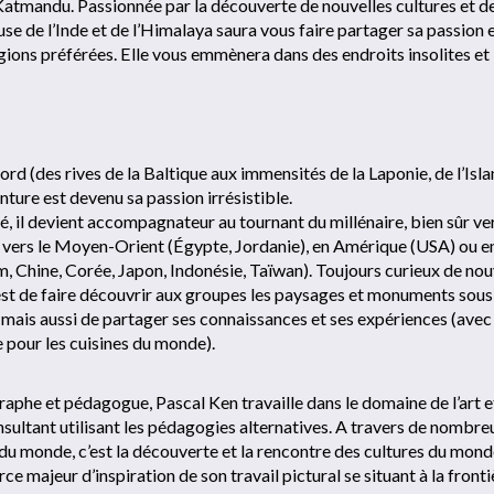
atmandu. Passionnée par la découverte de nouvelles cultures et d
se de l’Inde et de l’Himalaya saura vous faire partager sa passion 
ions préférées. Elle vous emmènera dans des endroits insolites et
nord (des rives de la Baltique aux immensités de la Laponie, de l’Isl
ture est devenu sa passion irrésistible.
ité, il devient accompagnateur au tournant du millénaire, bien sûr ve
 vers le Moyen-Orient (Égypte, Jordanie), en Amérique (USA) ou e
m, Chine, Corée, Japon, Indonésie, Taïwan). Toujours curieux de nou
est de faire découvrir aux groupes les paysages et monuments sous
, mais aussi de partager ses connaissances et ses expériences (avec
 pour les cuisines du monde).
raphe et pédagogue, Pascal Ken travaille dans le domaine de l’art e
sultant utilisant les pédagogies alternatives. A travers de nombre
 du monde, c’est la découverte et la rencontre des cultures du mond
ce majeur d’inspiration de son travail pictural se situant à la front