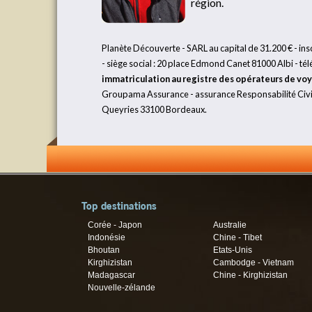
région.
Planète Découverte - SARL au capital de 31.200 € - in
- siège social : 20 place Edmond Canet 81000 Albi - t
immatriculation au registre des opérateurs de vo
Groupama Assurance - assurance Responsabilité Civile
Queyries 33100 Bordeaux.
Top destinations
Corée - Japon
Australie
Indonésie
Chine - Tibet
Bhoutan
Etats-Unis
Kirghizistan
Cambodge - Vietnam
Madagascar
Chine - Kirghizistan
Nouvelle-zélande