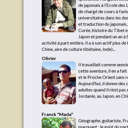
de japonais à l’Ecole des
de chargé de cours à l’univ
universitaires dans les do
et traduction du japonais, 
Corée, histoire du Tibet e
Japon et pendant un an à
activité à part entière. Il a à son actif plus 
Chine, aire de culture tibétaine, Inde)...
Olivier
Il travaillait comme œnol
cette aventure, il en a fai
et le Proche Orient sans r
Aujourd’hui, il donne des
adultes quand il n’est pas 
Jordanie, au Japon, en Chi
Franck "Mada"
Géographe, guitariste, Fr
marquant : le goût du part