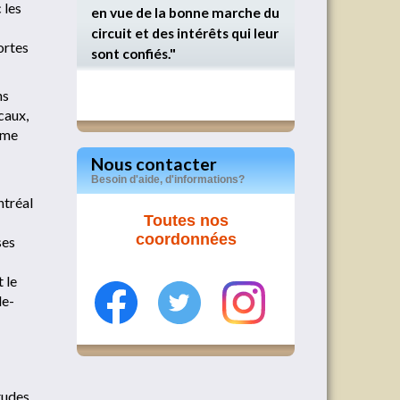
 les
en vue de la bonne marche du
circuit et des intérêts qui leur
ortes
sont confiés."
ns
caux,
même
Nous contacter
Besoin d'aide, d'informations?
ntréal
Toutes nos
coordonnées
ses
 le
le-
études