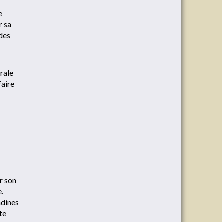
e
r sa
 des
trale
faire
r son
e.
ndines
te